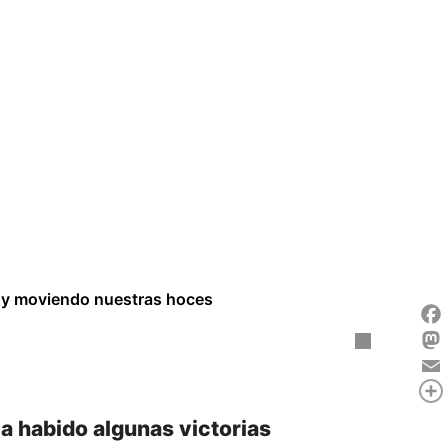
s y moviendo nuestras hoces
Fac
Mas
Ema
Com
Ha habido algunas victorias