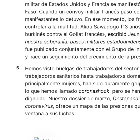
militar de Estados Unidos y Francia se manifestó
Faso. Cuando un convoy militar francés pasó ce
manifestantes lo detuvo. En ese momento, los fr
controlar a la multitud. Aliou Sawadogo (13 año
burkinés contra el Goliat francés»,
escribió
Jeune
nuestra soberanía: bases militares estadounidens
fue publicado conjuntamente con el Grupo de In
y hace un seguimiento del crecimiento de la pres
Hemos visto
huelgas
de trabajadorxs del sector
trabajadorxs sanitarios hasta trabajadorxs domé
principalmente mujeres, han sido duramente golp
lo que hemos llamado
coronashock
, pero se ha
dignidad. Nuestro
dossier
de marzo,
Destapando 
coronavirus
, ofrece un mapa de las presiones q
ventana a sus luchas.