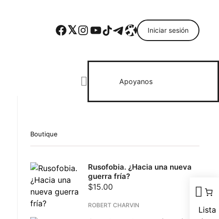
Facebook
Twitter
Instagram
YouTube
TikTok
Telegram
Enlace
Iniciar sesión
Search everything...
Apoyanos
Boutique
ebook
Rusofobia. ¿Hacia una nueva
todon
guerra fría?
il
$
15.00
partir
ROBERT CHARVIN
Lista