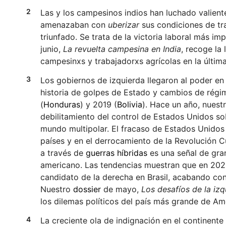
Las y los campesinos indios han luchado valient
amenazaban con
uberizar
sus condiciones de tra
triunfado. Se trata de la victoria laboral más 
junio,
La revuelta campesina en India
, recoge la 
campesinxs y trabajadorxs agrícolas en la últim
Los gobiernos de izquierda llegaron al poder en 
historia de golpes de Estado y cambios de régi
(
Honduras
) y 2019 (
Bolivia
). Hace un año, nuest
debilitamiento del control de Estados Unidos so
mundo multipolar. El fracaso de Estados Unidos 
países y en el derrocamiento de la Revolución 
a través de
guerras híbridas
es una señal de gran
americano. Las tendencias muestran que en 2022,
candidato de la derecha en Brasil, acabando con
Nuestro
dossier
de mayo,
Los desafíos de la izq
los dilemas políticos del país más grande de Amé
La creciente ola de indignación en el continente