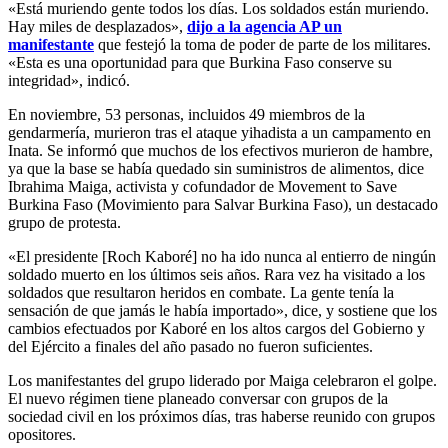
«Está muriendo gente todos los días. Los soldados están muriendo.
Hay miles de desplazados»,
dijo a la agencia AP un
manifestante
que festejó la toma de poder de parte de los militares.
«Esta es una oportunidad para que Burkina Faso conserve su
integridad», indicó.
En noviembre, 53 personas, incluidos 49 miembros de la
gendarmería, murieron tras el ataque yihadista a un campamento en
Inata. Se informó que muchos de los efectivos murieron de hambre,
ya que la base se había quedado sin suministros de alimentos, dice
Ibrahima Maiga, activista y cofundador de Movement to Save
Burkina Faso (Movimiento para Salvar Burkina Faso), un destacado
grupo de protesta.
«El presidente [Roch Kaboré] no ha ido nunca al entierro de ningún
soldado muerto en los últimos seis años. Rara vez ha visitado a los
soldados que resultaron heridos en combate. La gente tenía la
sensación de que jamás le había importado», dice, y sostiene que los
cambios efectuados por Kaboré en los altos cargos del Gobierno y
del Ejército a finales del año pasado no fueron suficientes.
Los manifestantes del grupo liderado por Maiga celebraron el golpe.
El nuevo régimen tiene planeado conversar con grupos de la
sociedad civil en los próximos días, tras haberse reunido con grupos
opositores.