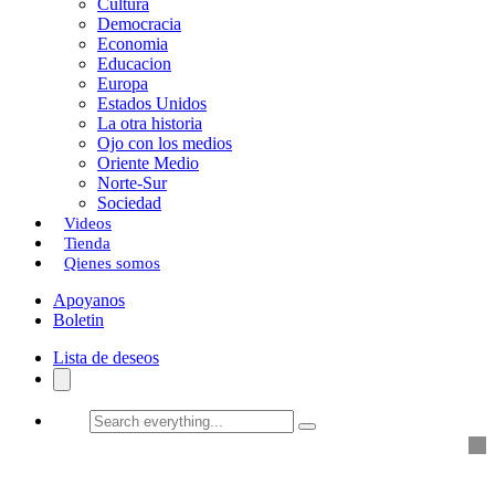
Cultura
k
o
a
Democracia
Economia
n
r
Educacion
Europa
t
Estados Unidos
i
La otra historia
Ojo con los medios
r
Oriente Medio
Norte-Sur
Sociedad
Videos
Tienda
Qienes somos
Apoyanos
Boletin
Lista de deseos
Search
everything...