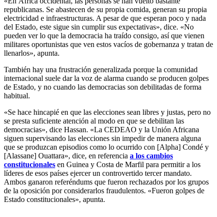
«En África occidental, las personas se han vuelto bastante
republicanas. Se abastecen de su propia comida, generan su propia
electricidad e infraestructuras. A pesar de que esperan poco y nada
del Estado, este sigue sin cumplir sus expectativas», dice. «No
pueden ver lo que la democracia ha traído consigo, así que vienen
militares oportunistas que ven estos vacíos de gobernanza y tratan de
llenarlos», apunta.
También hay una frustración generalizada porque la comunidad
internacional suele dar la voz de alarma cuando se producen golpes
de Estado, y no cuando las democracias son debilitadas de forma
habitual.
«Se hace hincapié en que las elecciones sean libres y justas, pero no
se presta suficiente atención al modo en que se debilitan las
democracias», dice Hassan. «La CEDEAO y la Unión Africana
siguen supervisando las elecciones sin impedir de manera alguna
que se produzcan episodios como lo ocurrido con [Alpha] Condé y
[Alassane] Ouattara», dice, en referencia
a los cambios
constitucionales
en Guinea y Costa de Marfil para permitir a los
líderes de esos países ejercer un controvertido tercer mandato.
Ambos ganaron referéndums que fueron rechazados por los grupos
de la oposición por considerarlos fraudulentos. «Fueron golpes de
Estado constitucionales», apunta.