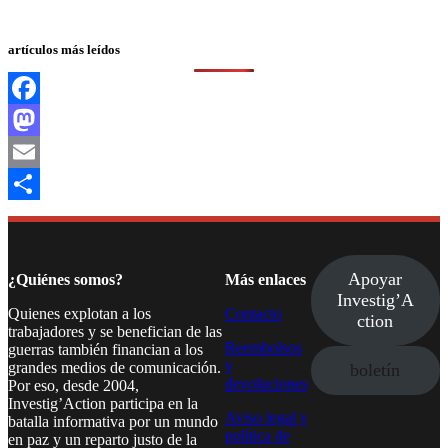
artículos más leídos
Facebook
Mastodon
Email
Compartir
Apoyar
¿Quiénes somos?
Más enlaces
Investig’A
Quienes explotan a los
Contacto
ction
trabajadores y se benefician de las
Reembolsos
guerras también financian a los
y
grandes medios de comunicación.
boletín
devoluciones
Por eso, desde 2004,
Investig’Action participa en la
Aviso legal y
batalla informativa por un mundo
política de
en paz y un reparto justo de la