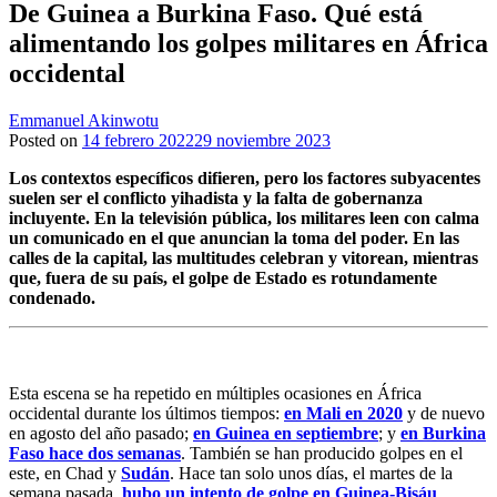
De Guinea a Burkina Faso. Qué está
alimentando los golpes militares en África
occidental
Emmanuel Akinwotu
Posted on
14 febrero 2022
29 noviembre 2023
Los contextos específicos difieren, pero los factores subyacentes
suelen ser el conflicto yihadista y la falta de gobernanza
incluyente. En la televisión pública, los militares leen con calma
un comunicado en el que anuncian la toma del poder. En las
calles de la capital, las multitudes celebran y vitorean, mientras
que, fuera de su país, el golpe de Estado es rotundamente
condenado.
Esta escena se ha repetido en múltiples ocasiones en África
occidental durante los últimos tiempos:
en Mali en 2020
y de nuevo
en agosto del año pasado;
en Guinea en septiembre
; y
en Burkina
Faso hace dos semanas
. También se han producido golpes en el
este, en Chad y
Sudán
. Hace tan solo unos días, el martes de la
semana pasada,
hubo un intento de golpe en Guinea-Bisáu
.