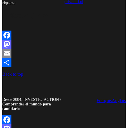
privacidad
riqueza.
Facebook
Twitter
Instagram
YouTube
TikTok
Telegram
Enlace
Facebook
Mastodon
Email
Compartir
Back to top
Desde 2004, INVESTIG’ACTION /
Français
Anglais
Comprender el mundo para
cambiarlo