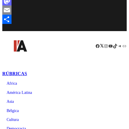
Facebook
Mastodon
Email
Compartir
Facebook
LinkedIn
Instagram
YouTube
TikTok
Teleg
Enl
RÚBRICAS
Africa
América Latina
Asia
Bélgica
Cultura
Democracia