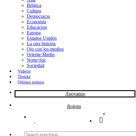
Bélgica
k
o
a
Cultura
Democracia
n
r
Economia
Educacion
t
Europa
Estados Unidos
i
La otra historia
r
Ojo con los medios
Oriente Medio
Norte-Sur
Sociedad
Videos
Tienda
Qienes somos
Apoyanos
Boletin
0
Search