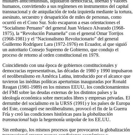
militares anticomunistas, liquidaron democracia, libertad y valores
humanos, convirtiendo a sus regímenes en instrumentos del capital
transnacional y de aniquilación de toda izquierda mediante la tortura,
asesinato, secuestro y desaparición de miles de personas, como
ocurrió en el Cono Sur. Solo escaparon a esas orientaciones el
“Socialismo Peruano” del general Juan Velasco Alvarado (1968-
1975), la “Revolución Panameña” con el general Omar Torrijos
(1968-1981) y el “Nacionalismo Revolucionario” del general
Guillermo Rodríguez Lara (1972-1976) en Ecuador, al que siguió
un autoritario Consejo Supremo de Gobierno, que condujo el
proceso de retorno al orden constitucional en 1979.
Coincidiendo con una época de gobiernos constitucionales y
democracias representativas, las décadas de 1980 y 1990 impulsaron
el neoliberalismo en América Latina, introducido por el alcance que
tuvieron las inéditas políticas aperturistas inauguradas por Ronald
Reagan (1981-1989) en los mismos EEUU, los condicionamientos
del FMI sobre las deudas externas de los distintos países y la
ideología económica sobre mercados libres y empresas privadas. El
derrumbe del socialismo en la URSS (1991) y los países de Europa
del Este, consagró ese neoliberalismo, provocó el fin de la Guerra
Fría y creó las condiciones históricas para la
globalización
transnacional
bajo la hegemonía unipolar de los EE.UU.
Sin embargo, los mismos procesos que provocaron la globalización