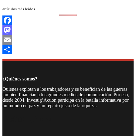
artículos más leídos
Facebook
Mastodon
Email
Compartir
¿Quiénes somos?
Quienes explotan a los trabajadores y se benefician de las guerras
también financian a los grandes medios de comunicación. Por eso,
desde 2004, Investig’Action participa en la batalla informativa por
un mundo en paz y un reparto justo de la riqueza.
Facebook
Twitter
Instagram
YouTube
TikTok
Telegram
Enlace