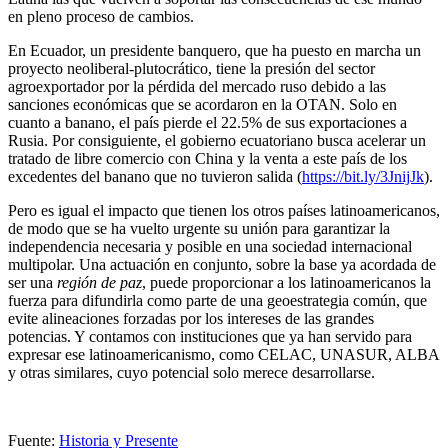
en pleno proceso de cambios.
En Ecuador, un presidente banquero, que ha puesto en marcha un
proyecto neoliberal-plutocrático, tiene la presión del sector
agroexportador por la pérdida del mercado ruso debido a las
sanciones económicas que se acordaron en la OTAN. Solo en
cuanto a banano, el país pierde el 22.5% de sus exportaciones a
Rusia. Por consiguiente, el gobierno ecuatoriano busca acelerar un
tratado de libre comercio con China y la venta a este país de los
excedentes del banano que no tuvieron salida (
https://bit.ly/3JnijJk
).
Pero es igual el impacto que tienen los otros países latinoamericanos,
de modo que se ha vuelto urgente su unión para garantizar la
independencia necesaria y posible en una sociedad internacional
multipolar. Una actuación en conjunto, sobre la base ya acordada de
ser una
región de paz
, puede proporcionar a los latinoamericanos la
fuerza para difundirla como parte de una geoestrategia común, que
evite alineaciones forzadas por los intereses de las grandes
potencias. Y contamos con instituciones que ya han servido para
expresar ese latinoamericanismo, como CELAC, UNASUR, ALBA
y otras similares, cuyo potencial solo merece desarrollarse.
Fuente:
Historia y Presente