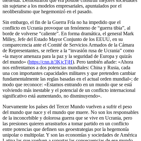
bienestar. Demostraron que era posible construir mejores sociedades
sin sujetarse a los modelos empresariales, apuntalados por el
neoliberalismo que hegemonizó en el pasado.
Sin embargo, el fin de la Guerra Fría no ha impedido que el
conflicto en Ucrania provoque un fenómeno de “guerra tibia”, al
borde de volverse “caliente”. En forma dramática, el general Mark
Milley, Jefe del Estado Mayor Conjunto de los EEUU, en su
comparecencia ante el Comité de Servicios Armados de la Cámara
de Representantes, se refiere a la “invasión rusa de Ucrania” como
«la mayor amenaza para la paz y la seguridad de Europa y quizás
del mundo» (
https://cnn.it/3KjcTjH
). Pero también añade: «Ahora
nos enfrentamos a dos potencias mundiales: China y Rusia, cada
una con importantes capacidades militares y que pretenden cambiar
fundamentalmente las reglas basadas en el actual orden mundial»; de
modo que reconoce: «Estamos entrando en un mundo que se está
volviendo más inestable y el potencial de un conflicto internacional
significativo está aumentando, no disminuyendo».
Nuevamente los países del Tercer Mundo vuelven a sufrir el peso
del mundo que nace y el mundo que muere. No son los responsables
de la inconcebible y dolorosa guerra que se vive en Ucrania, pero
las presiones quieren arrastrarlos a tomar partido en un conflicto
entre potencias que definen sus geoestrategias por la hegemonía
unipolar o multipolar. Y son las economías y sociedades de América
Latina las que vuelven a soportar las consecuencias de ese mundo