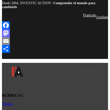
Desde 2004, INVESTIG’ACTION /
Comprender el mundo para
cambiarlo
Français
Anglais
Facebook
Mastodon
Email
Compartir
Facebook
LinkedIn
Instagram
YouTube
TikTok
Teleg
Enl
RÚBRICAS
Tienda
Africa