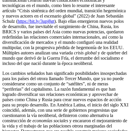
transnacional crearon nuevas condiciones económicas y
tecnológicas en el mundo, como bien lo resume el interesante
artículo “Crisis sistémica del orden mundial, transición hegemónica
y nuevos actores en el escenario global” (2022) de Juan Sebastián
Schulz (
https://bit.ly/3upj8gt
). Bajo ellas emergieron nuevos polos
de desarrollo, fue inevitable el surgimiento de China, Rusia, los
BRICS y varios países del Asia como nuevas potencias, quedaron
redefinidas las relaciones comerciales internacionales, así como la
diversificación de mercados y el mundo configuró una realidad
multipolar, con la progresiva pérdida de hegemonía de los EEUU.
Múltiples autores analizan una variada
crisis global
y de quiebre del
mundo que derivó de la Guerra Fría, el derrumbe del socialismo e
incluso del que nació durante la época neoliberal.
Los cambios señalados han significado posibilidades insospechadas
para los países del otrora llamado Tercer Mundo, que ya no puede
considerarse como un conjunto de “satélites”, ni de meras
“periferias” del capitalismo. La razón fundamental es que han
logrado diversificar sus relaciones económicas y aprovechar de
países como China y Rusia para crear nuevos espacios de acción
para su propio desarrollo. En América Latina, el inicio del siglo XXI
coincidió, además, con una serie de gobiernos progresistas que
cuestionaron la vía neoliberal, definieron como alternativa la
construcción de
economías sociales
y encararon el mejoramiento de
la vida y el trabajo de las poblaciones otrora marginadas del