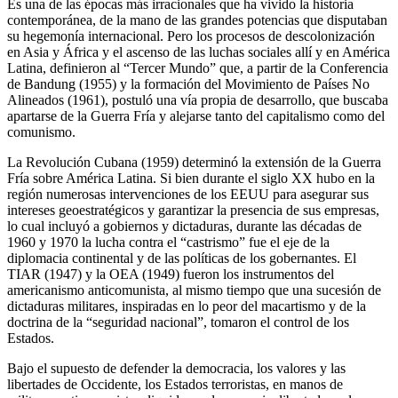
Es una de las épocas más irracionales que ha vivido la historia
contemporánea, de la mano de las grandes potencias que disputaban
su hegemonía internacional. Pero los procesos de descolonización
en Asia y África y el ascenso de las luchas sociales allí y en América
Latina, definieron al “Tercer Mundo” que, a partir de la Conferencia
de Bandung (1955) y la formación del Movimiento de Países No
Alineados (1961), postuló una vía propia de desarrollo, que buscaba
apartarse de la Guerra Fría y alejarse tanto del capitalismo como del
comunismo.
La Revolución Cubana (1959) determinó la extensión de la Guerra
Fría sobre América Latina. Si bien durante el siglo XX hubo en la
región numerosas intervenciones de los EEUU para asegurar sus
intereses geoestratégicos y garantizar la presencia de sus empresas,
lo cual incluyó a gobiernos y dictaduras, durante las décadas de
1960 y 1970 la lucha contra el “castrismo” fue el eje de la
diplomacia continental y de las políticas de los gobernantes. El
TIAR (1947) y la OEA (1949) fueron los instrumentos del
americanismo anticomunista, al mismo tiempo que una sucesión de
dictaduras militares, inspiradas en lo peor del macartismo y de la
doctrina de la “seguridad nacional”, tomaron el control de los
Estados.
Bajo el supuesto de defender la democracia, los valores y las
libertades de Occidente, los Estados terroristas, en manos de