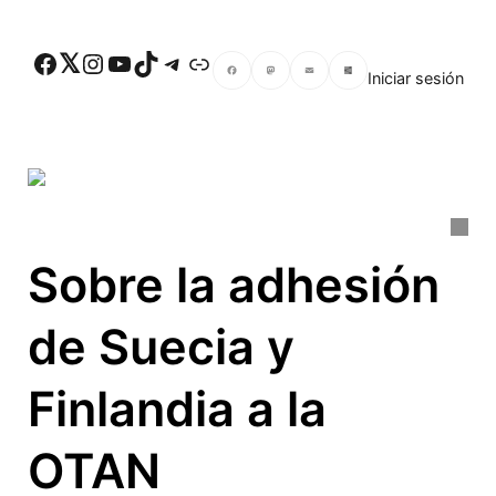
Skip to main content
Facebook
Twitter
Instagram
YouTube
TikTok
Telegram
Enlace
Iniciar sesión
Facebook
Mastodon
Email
Compartir
Sobre la adhesión
de Suecia y
Finlandia a la
OTAN