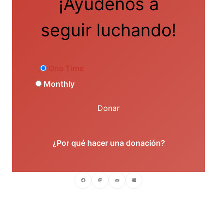
¡Ayúdenos a
seguir luchando!
One Time
Monthly
Donar
¿Por qué hacer una donación?
Facebook
Mastodon
Email
Compartir