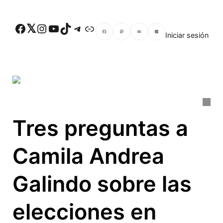
Skip to main content
Facebook
Twitter
Instagram
YouTube
TikTok
Telegram
Enlace
Iniciar sesión
Facebook
Mastodon
Email
Compartir
Tres preguntas a
Camila Andrea
Galindo sobre las
elecciones en