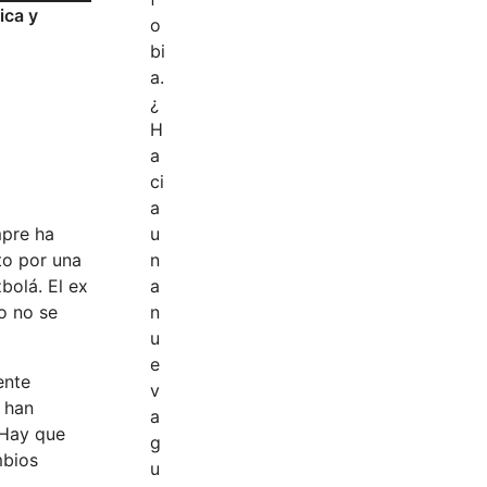
ica y
mpre ha
to por una
bolá. El ex
o no se
ente
, han
 Hay que
mbios