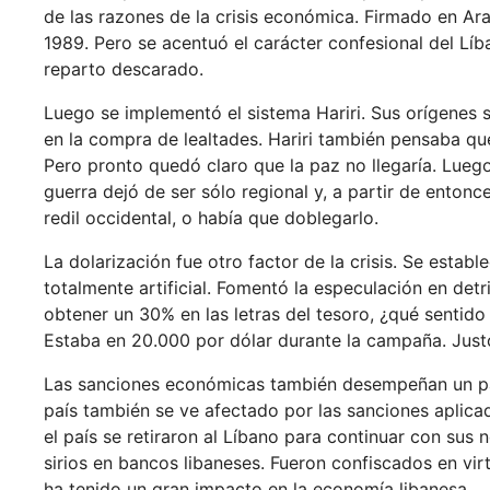
de las razones de la crisis económica. Firmado en Arab
1989. Pero se acentuó el carácter confesional del Líb
reparto descarado.
Luego se implementó el sistema Hariri. Sus orígenes
en la compra de lealtades. Hariri también pensaba que 
Pero pronto quedó claro que la paz no llegaría. Luego
guerra dejó de ser sólo regional y, a partir de enton
redil occidental, o había que doblegarlo.
La dolarización fue otro factor de la crisis. Se establ
totalmente artificial. Fomentó la especulación en de
obtener un 30% en las letras del tesoro, ¿qué sentido
Estaba en 20.000 por dólar durante la campaña. Justo
Las sanciones económicas también desempeñan un pap
país también se ve afectado por las sanciones aplicad
el país se retiraron al Líbano para continuar con sus
sirios en bancos libaneses. Fueron confiscados en vir
ha tenido un gran impacto en la economía libanesa.