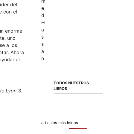
íder del
e con el
 un enorme
te, uno
se a los
otar. Ahora
ayudar al
TODOS NUESTROS
LIBROS
de Lyon 3.
artículos más leídos