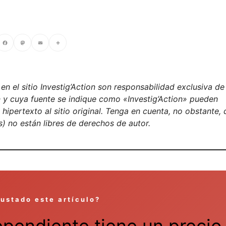
cebook
Mastodon
Email
Compartir
n el sitio Investig’Action son responsabilidad exclusiva de
on y cuya fuente se indique como «Investig’Action» pueden
ipertexto al sitio original. Tenga en cuenta, no obstante, 
) no están libres de derechos de autor.
gustado este artículo?
ependiente tiene un precio