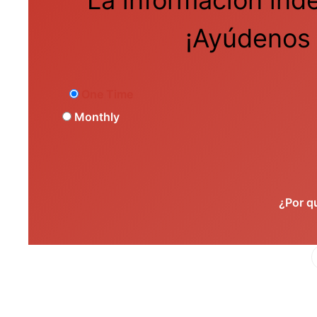
¡Ayúdenos 
One Time
Monthly
¿Por q
Fa