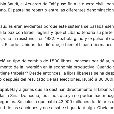
ia Saudí, el Acuerdo de Taif puso fin a la guerra civil liba
ano. El pastel se repartió entre las diferentes denominacion
 saudíes eran evidentes porque este sistema se basaba ese
la paz con Israel llegaría y que el Líbano tendría su parte 
, vino la resistencia en 1982. Hezbolá ganó y expulsó al o
ces, Estados Unidos decidió que, o bien el Líbano permanecí
eció un tipo de cambio de 1.500 libras libanesas por dólar, 
trimento de la inversión en la economía productiva. Cuando
 tiene trabajar? Desde entonces, la libra libanesa se ha de
 después del resultado de las elecciones, ¡subió a 30.000!
el. Hay algunas que se destinan directamente al Líbano. 
as a Siria. De hecho, los sirios que ya no podían hacer ne
 negocios. Se calcula que había 42.000 millones de dólares 
tud de las sanciones y no se sabe si quedará algo. Obviame