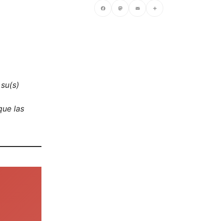
Facebook
Mastodon
Email
Compartir
 su(s)
que las
.