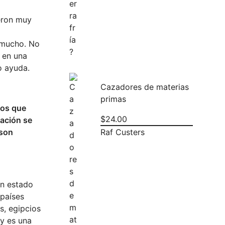
ieron muy
o mucho. No
 en una
o ayuda.
Cazadores de materias
primas
cos que
$
24.00
lación se
 son
Raf Custers
un estado
 países
os, egipcios
 y es una