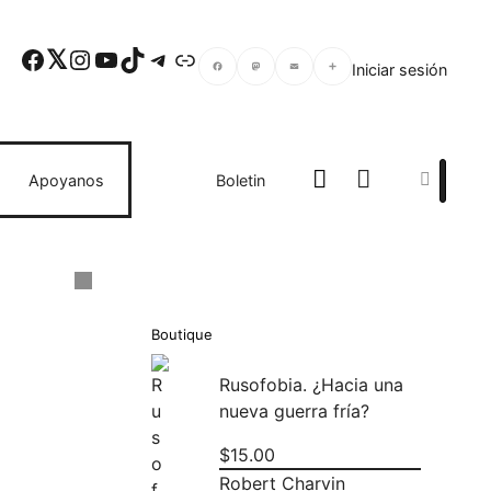
Facebook
Twitter
Instagram
YouTube
TikTok
Telegram
Enlace
Iniciar sesión
Facebook
Mastodon
Email
Compartir
Search
Apoyanos
Boletin
Boutique
Rusofobia. ¿Hacia una
nueva guerra fría?
$
15.00
Robert Charvin