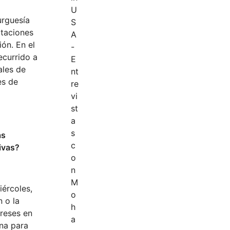
urguesía
rtaciones
ión. En el
ecurrido a
ales de
es de
as
tivas?
iércoles,
 o la
ereses en
ana para