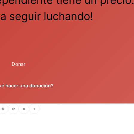
a seguir luchando!
Donar
ué hacer una donación?
cebook
Mastodon
Email
Compartir