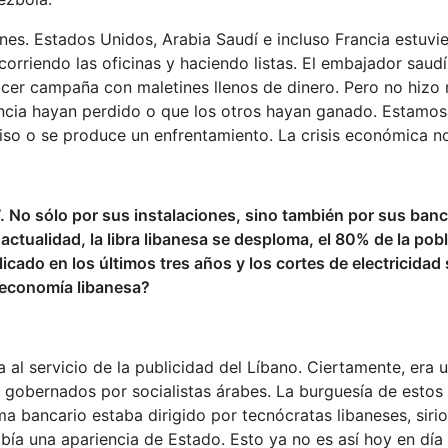
nes. Estados Unidos, Arabia Saudí e incluso Francia estuv
orriendo las oficinas y haciendo listas. El embajador saudí
hacer campaña con maletines llenos de dinero. Pero no hiz
encia hayan perdido o que los otros hayan ganado. Estamos
iso o se produce un enfrentamiento. La crisis económica n
”. No sólo por sus instalaciones, sino también por sus ban
a actualidad, la libra libanesa se desploma, el 80% de la pob
icado en los últimos tres años y los cortes de electricidad
a economía libanesa?
al servicio de la publicidad del Líbano. Ciertamente, era 
s gobernados por socialistas árabes. La burguesía de estos
ema bancario estaba dirigido por tecnócratas libaneses, siri
abía una apariencia de Estado. Esto ya no es así hoy en día