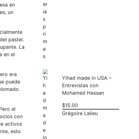
nesa en
es, un
ncialmente
del pastel.
cupante. La
a en el
pero era
Yihad made in USA –
 se puede
Entrevistas con
splomado.
Mohamed Hassan
$
15.00
Pero el
Grégoire Lalieu
gocios con
de activos
nte, esto