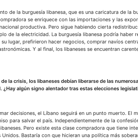
o de la burguesía libanesa, que es una caricatura de la b
 compradora se enriquece con las importaciones y las expo
nacional productiva. Pero sigue habiendo cierta redistribuc
plo de la electricidad. La burguesía libanesa podría haber r
n su lugar, prefirieron hacer negocios, comprar navíos centr
tronómicas. Y al final, los libaneses se encuentran carent
 de la crisis, los libaneses debían liberarse de las numeros
l. ¿Hay algún signo alentador tras estas elecciones legisla
mar decisiones, el Líbano seguirá en un punto muerto. El m
iso para salvar el país. Independientemente de la confesión
s libaneses. Pero existe esta clase compradora que tiene int
 Unidos. Bastaría con que hicieran una política más sober