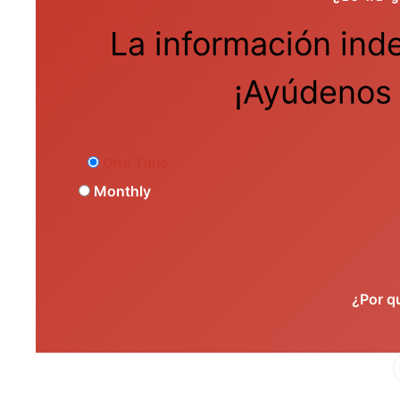
La información ind
¡Ayúdenos 
One Time
Monthly
¿Por q