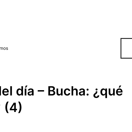
omos
el día – Bucha: ¿qué
 (4)