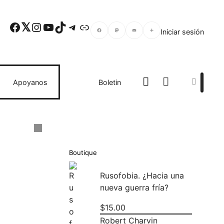
Facebook
Twitter
Instagram
YouTube
TikTok
Telegram
Enlace
Iniciar sesión
Facebook
Mastodon
Email
Compartir
Search
Apoyanos
Boletin
Boutique
Rusofobia. ¿Hacia una
nueva guerra fría?
$
15.00
Robert Charvin