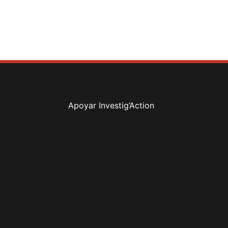
Facebook
Mastodon
Email
Compartir
Apoyar Investig’Action
boletín