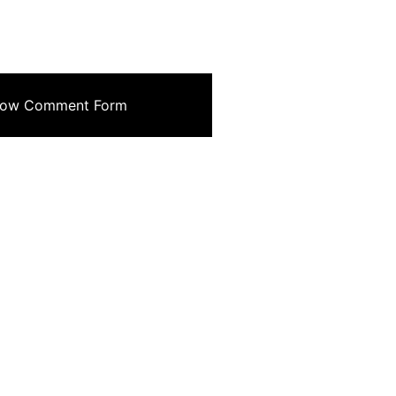
cebook
Mastodon
Email
Compartir
ow Comment Form