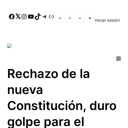
Skip to main content
Facebook
Twitter
Instagram
YouTube
TikTok
Telegram
Enlace
Iniciar sesión
Facebook
Mastodon
Email
Compartir
Rechazo de la
nueva
Constitución, duro
golpe para el