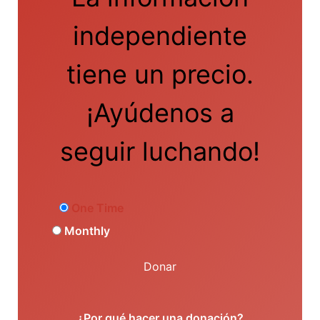
independiente
tiene un precio.
¡Ayúdenos a
seguir luchando!
One Time
Monthly
Donar
¿Por qué hacer una donación?