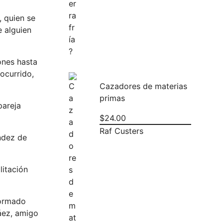
, quien se
e alguien
ones hasta
ocurrido,
Cazadores de materias
primas
pareja
$
24.00
Raf Custers
ández de
litación
formado
áez, amigo