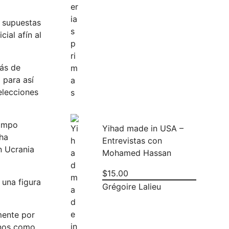
s supuestas
ial afín al
más de
a para así
elecciones
campo
Yihad made in USA –
 ha
Entrevistas con
n Ucrania
Mohamed Hassan
$
15.00
 una figura
Grégoire Lalieu
mente por
rnos como