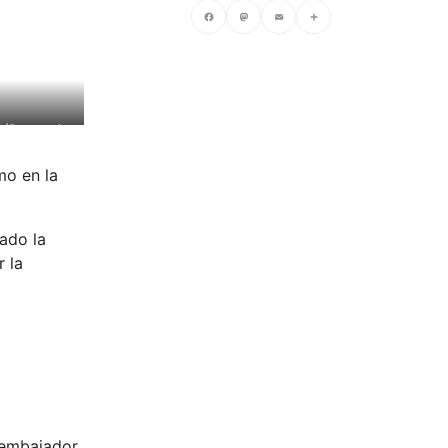
Facebook
Mastodon
Email
Compartir
í (Reuters)
mo en la
ado la
r la
xembajador