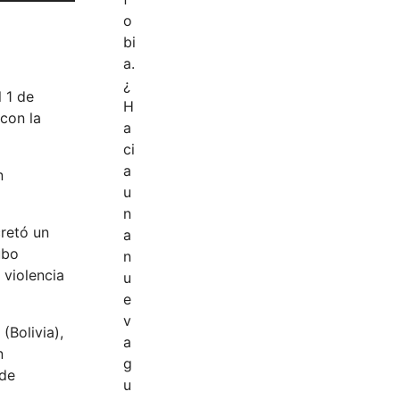
l 1 de
 con la
n
cretó un
ubo
 violencia
(Bolivia),
n
nde