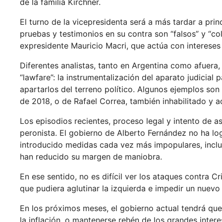
de la familia Kirchner.
El turno de la vicepresidenta será a más tardar a prin
pruebas y testimonios en su contra son “falsos” y “col
expresidente Mauricio Macri, que actúa con intereses p
Diferentes analistas, tanto en Argentina como afuera
“lawfare”: la instrumentalización del aparato judicial 
apartarlos del terreno político. Algunos ejemplos son
de 2018, o de Rafael Correa, también inhabilitado y a
Los episodios recientes, proceso legal y intento de 
peronista. El gobierno de Alberto Fernández no ha lo
introducido medidas cada vez más impopulares, inclus
han reducido su margen de maniobra.
En ese sentido, no es difícil ver los ataques contra Cr
que pudiera aglutinar la izquierda e impedir un nuevo
En los próximos meses, el gobierno actual tendrá que
la inflación, o mantenerse rehén de los grandes inte