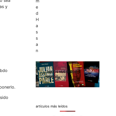
do sea
as y
Abdo
TODOS NUESTROS
LIBROS
ponerlo.
 sido
artículos más leídos