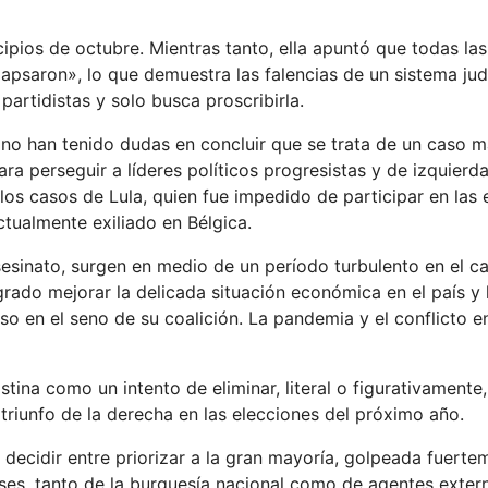
cipios de octubre. Mientras tanto, ella apuntó que todas la
apsaron», lo que demuestra las falencias de un sistema judic
artidistas y solo busca proscribirla.
, no han tenido dudas en concluir que se trata de un caso 
para perseguir a líderes políticos progresistas y de izquierd
 los casos de Lula, quien fue impedido de participar en las 
ctualmente exiliado en Bélgica.
asesinato, surgen en medio de un período turbulento en el 
grado mejorar la delicada situación económica en el país y
o en el seno de su coalición. La pandemia y el conflicto e
istina como un intento de eliminar, literal o figurativamente,
 triunfo de la derecha en las elecciones del próximo año.
 decidir entre priorizar a la gran mayoría, golpeada fuerte
reses, tanto de la burguesía nacional como de agentes exte