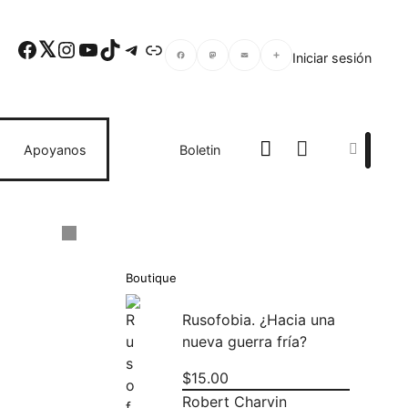
Facebook
Twitter
Instagram
YouTube
TikTok
Telegram
Enlace
Iniciar sesión
Facebook
Mastodon
Email
Compartir
Search
Apoyanos
Boletin
e
Boutique
Rusofobia. ¿Hacia una
nueva guerra fría?
$
15.00
Robert Charvin