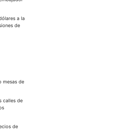
ólares a la
siones de
ro mesas de
 calles de
os
recios de