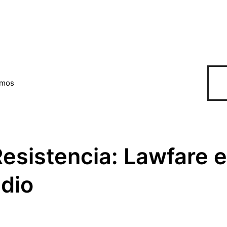
omos
esistencia: Lawfare 
idio