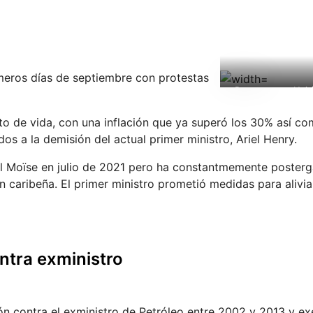
rimeros días de septiembre con protestas
Protestas en Hait
to de vida, con una inflación que ya superó los 30% así co
dos a la demisión del actual primer ministro, Ariel Henry.
l Moïse en julio de 2021 pero ha constantmemente posterg
 caribeña. El primer ministro prometió medidas para alivia
ntra exministro
ión contra el exministro de Petróleo entre 2002 y 2013 y e