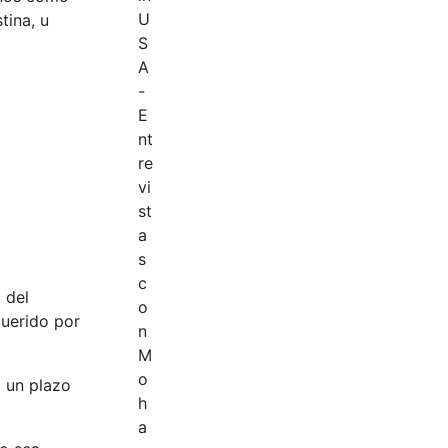
tina, u
 del
uerido por
a un plazo