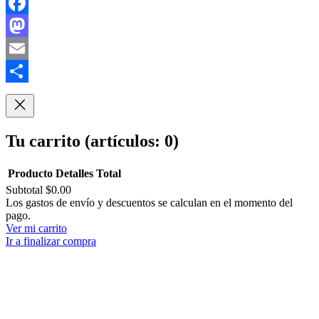
Facebook
Mastodon
Email
Compartir
Tu carrito
(artículos: 0)
Producto
Detalles
Total
Subtotal
$0.00
Productos
Los gastos de envío y descuentos se calculan en el momento del
pago.
del
Ver mi carrito
carrito
Ir a finalizar compra