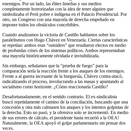
enemigos. Por un lado, las élites limeñas y sus medios
completamente horrorizadas con la idea de tener alguien que
simbolizaba el Perú pobre e indígena en el Palacio Presidencial. Por
otro, un Congreso con una mayoría de derecha empeñado en
imponer todos los obstáculos concebibles.
Cuando analizamos la victoria de Castillo hablamos sobre los
paralelismos con Hugo Chávez en Venezuela. Ciertas características
se repetían: ambos eran “outsiders” que resultaron electos en medio
de profundas crises de los sistemas políticos. Ambos representaban
una mayoría históricamente olvidada e invisibilizada.
Sin embargo, señalamos que la “prueba de fuego” para la
comparación sería la reacción frente a los ataques de los enemigos.
Frente a al guerra incesante de la burguesía, Chávez contra-atacó,
radicalizando el proceso, involucrando a las masas y apuntando al
socialismo como horizonte. ¿Cómo reaccionaría Castillo?
Desafortunadamente, en el sentido contrario. El ex-sindicalista
buscó repetidamente el camino de la conciliación, buscando que una
concesión y otra más calmasen los ataques y los intentos golpistas de
la derecha. Esto no pasó, y la ofensiva solo se incrementó. En medio
de sus errores de cálculo, el presidente hasta recurrió a la OEA!
Naturalmente, la OEA apoyó el golpe parlamentario sin pensar dos
veces.