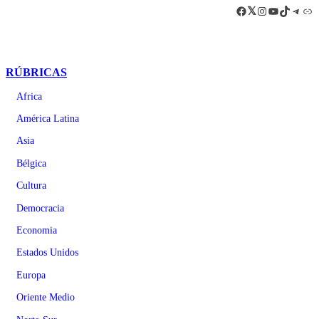
Facebook
LinkedIn
Instagram
YouTube
TikTok
Teleg
Enl
RÚBRICAS
Africa
América Latina
Asia
Bélgica
Cultura
Democracia
Economia
Estados Unidos
Europa
Oriente Medio