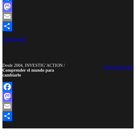
Facebook
Mastodon
Email
Compartir
Back to top
Desde 2004, INVESTIG’ACTION /
Français
Anglais
Comprender el mundo para
cambiarlo
Facebook
Mastodon
Email
Compartir