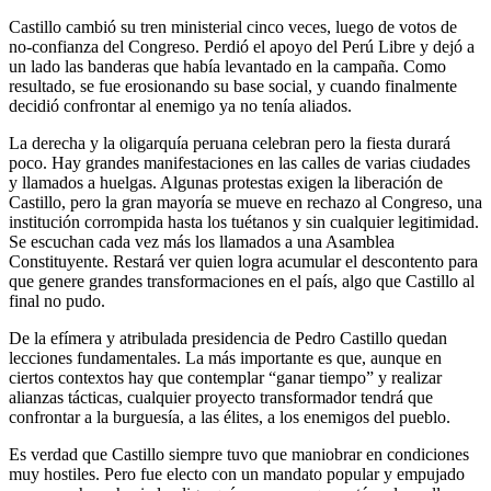
Castillo cambió su tren ministerial cinco veces, luego de votos de
no-confianza del Congreso. Perdió el apoyo del Perú Libre y dejó a
un lado las banderas que había levantado en la campaña. Como
resultado, se fue erosionando su base social, y cuando finalmente
decidió confrontar al enemigo ya no tenía aliados.
La derecha y la oligarquía peruana celebran pero la fiesta durará
poco. Hay grandes manifestaciones en las calles de varias ciudades
y llamados a huelgas. Algunas protestas exigen la liberación de
Castillo, pero la gran mayoría se mueve en rechazo al Congreso, una
institución corrompida hasta los tuétanos y sin cualquier legitimidad.
Se escuchan cada vez más los llamados a una Asamblea
Constituyente. Restará ver quien logra acumular el descontento para
que genere grandes transformaciones en el país, algo que Castillo al
final no pudo.
De la efímera y atribulada presidencia de Pedro Castillo quedan
lecciones fundamentales. La más importante es que, aunque en
ciertos contextos hay que contemplar “ganar tiempo” y realizar
alianzas tácticas, cualquier proyecto transformador tendrá que
confrontar a la burguesía, a las élites, a los enemigos del pueblo.
Es verdad que Castillo siempre tuvo que maniobrar en condiciones
muy hostiles. Pero fue electo con un mandato popular y empujado