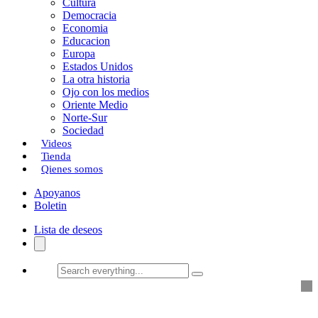
Cultura
k
o
a
Democracia
Economia
n
r
Educacion
Europa
t
Estados Unidos
i
La otra historia
Ojo con los medios
r
Oriente Medio
Norte-Sur
Sociedad
Videos
Tienda
Qienes somos
Apoyanos
Boletin
Lista de deseos
Search
everything...