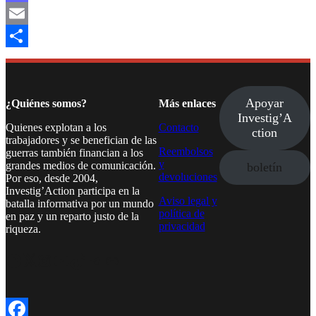
Mastodon
Email
Compartir
Apoyar
¿Quiénes somos?
Más enlaces
Investig’A
Quienes explotan a los
Contacto
ction
trabajadores y se benefician de las
Reembolsos
guerras también financian a los
y
grandes medios de comunicación.
boletín
devoluciones
Por eso, desde 2004,
Investig’Action participa en la
Aviso legal y
batalla informativa por un mundo
política de
en paz y un reparto justo de la
privacidad
riqueza.
Facebook
Twitter
Instagram
YouTube
TikTok
Telegram
Enlace