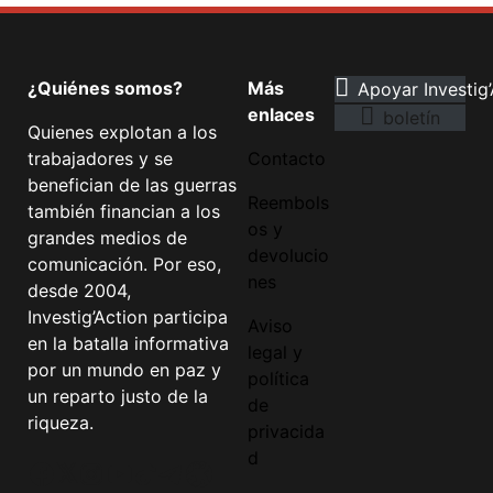
¿Quiénes somos?
Más
Apoyar Investig’
enlaces
boletín
Quienes explotan a los
trabajadores y se
Contacto
benefician de las guerras
Reembols
también financian a los
os y
grandes medios de
devolucio
comunicación. Por eso,
nes
desde 2004,
Investig’Action participa
Aviso
en la batalla informativa
legal y
por un mundo en paz y
política
un reparto justo de la
de
riqueza.
privacida
d
Facebook
Twitter
Instagram
YouTube
TikTok
Telegram
Enlace