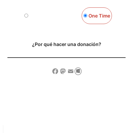
Monthly
One Time
¿Por qué hacer una donación?
Compartir
Facebook
Mastodon
Email
Show Comment Form