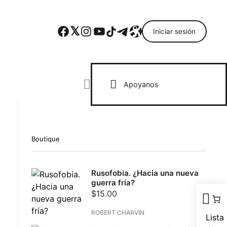
Facebook
Twitter
Instagram
YouTube
TikTok
Telegram
Enlace
Iniciar sesión
Search everything...
Apoyanos
Boutique
ebook
Rusofobia. ¿Hacia una nueva
todon
guerra fría?
il
$
15.00
partir
ROBERT CHARVIN
Lista