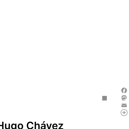
Fac
Mas
Ema
Com
e Hugo Chávez