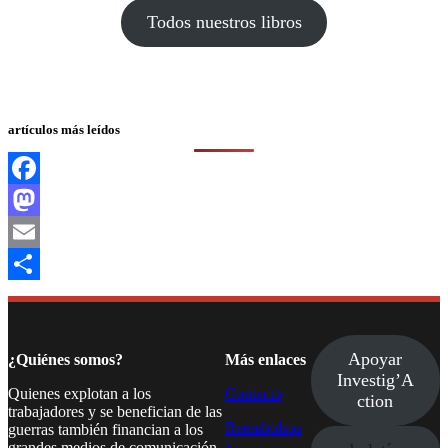
Todos nuestros libros
artículos más leídos
Facebook
Mastodon
Email
Compartir
Apoyar
¿Quiénes somos?
Más enlaces
Investig’A
Quienes explotan a los
Contacto
ction
trabajadores y se benefician de las
Reembolsos
guerras también financian a los
y
grandes medios de comunicación.