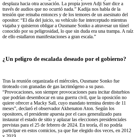
desplaza hacia otra acusación. La propia joven Adji Sarr dice a
través de audios que no ocurrió nada.” Kadija nos habla de la
tensión que reinaba entonces y de los temores de un asesinato del
opositor: “El día del juicio, su vehículo fue interceptado mientras
viajaba y quisieron obligar a Ousmane Sonko a atravesar un túnel
conocido por su peligrosidad, lo que sin duda era una trampa. A raíz
de ello estallaron manifestaciones a gran escala.”
¿Un peligro de escalada deseado por el gobierno?
Tras la reunión organizada el miércoles, Ousmane Sonko fue
tiroteado con granadas de gas lacrimógeno a su paso.
“Provocaciones, son siempre provocaciones para incitar disturbios
que podrían desembocar en una guerra civil, que la oposición no
quiere ofrecer a Macky Sall, cuyo mandato termina dentro de 11
meses”, declaró el observador Akhenaton Aton. Según los
opositores, el presidente apuesta por el caos generalizado para
instaurar el estado de sitio y aplazar las elecciones presidenciales
previstas para el 25 de febrero de 2024. En teoría, él no podría
participar en estos comicios, ya que fue elegido dos veces, en 2012
y 2019.