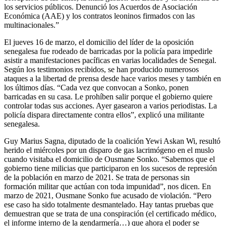
los servicios públicos. Denunció los Acuerdos de Asociación
Económica (AAE) y los contratos leoninos firmados con las
multinacionales.”
El jueves 16 de marzo, el domicilio del líder de la oposición
senegalesa fue rodeado de barricadas por la policía para impedirle
asistir a manifestaciones pacíficas en varias localidades de Senegal.
Según los testimonios recibidos, se han producido numerosos
ataques a la libertad de prensa desde hace varios meses y también en
los últimos días. “Cada vez que convocan a Sonko, ponen
barricadas en su casa. Le prohíben salir porque el gobierno quiere
controlar todas sus acciones. Ayer gasearon a varios periodistas. La
policía dispara directamente contra ellos”, explicó una militante
senegalesa.
Guy Marius Sagna, diputado de la coalición Yewi Askan Wi, resultó
herido el miércoles por un disparo de gas lacrimógeno en el muslo
cuando visitaba el domicilio de Ousmane Sonko. “Sabemos que el
gobierno tiene milicias que participaron en los sucesos de represión
de la población en marzo de 2021. Se trata de personas sin
formación militar que actúan con toda impunidad”, nos dicen. En
marzo de 2021, Ousmane Sonko fue acusado de violación. “Pero
ese caso ha sido totalmente desmantelado. Hay tantas pruebas que
demuestran que se trata de una conspiración (el certificado médico,
el informe interno de la gendarmería…) que ahora el poder se