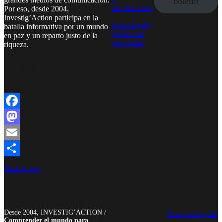
boletín
devoluciones
Por eso, desde 2004,
Investig’Action participa en la
Aviso legal y
batalla informativa por un mundo
política de
en paz y un reparto justo de la
privacidad
riqueza.
Facebook
Twitter
Instagram
YouTube
TikTok
Telegram
Enlace
Facebook
Mastodon
Email
Compartir
Back to top
Desde 2004, INVESTIG’ACTION /
Français
Anglais
Comprender el mundo para