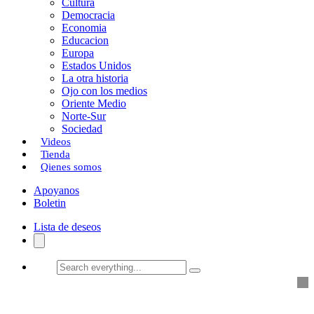
Cultura
k
o
a
Democracia
Economia
n
r
Educacion
Europa
t
Estados Unidos
i
La otra historia
Ojo con los medios
r
Oriente Medio
Norte-Sur
Sociedad
Videos
Tienda
Qienes somos
Apoyanos
Boletin
Lista de deseos
Search
everything...