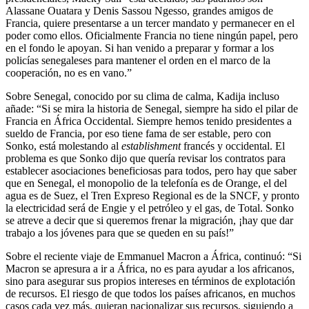
Alassane Ouatara y Denis Sassou Ngesso, grandes amigos de
Francia, quiere presentarse a un tercer mandato y permanecer en el
poder como ellos. Oficialmente Francia no tiene ningún papel, pero
en el fondo le apoyan. Si han venido a preparar y formar a los
policías senegaleses para mantener el orden en el marco de la
cooperación, no es en vano.”
Sobre Senegal, conocido por su clima de calma, Kadija incluso
añade: “Si se mira la historia de Senegal, siempre ha sido el pilar de
Francia en África Occidental. Siempre hemos tenido presidentes a
sueldo de Francia, por eso tiene fama de ser estable, pero con
Sonko, está molestando al
establishment
francés y occidental. El
problema es que Sonko dijo que quería revisar los contratos para
establecer asociaciones beneficiosas para todos, pero hay que saber
que en Senegal, el monopolio de la telefonía es de Orange, el del
agua es de Suez, el Tren Expreso Regional es de la SNCF, y pronto
la electricidad será de Engie y el petróleo y el gas, de Total. Sonko
se atreve a decir que si queremos frenar la migración, ¡hay que dar
trabajo a los jóvenes para que se queden en su país!”
Sobre el reciente viaje de Emmanuel Macron a África, continuó: “Si
Macron se apresura a ir a África, no es para ayudar a los africanos,
sino para asegurar sus propios intereses en términos de explotación
de recursos. El riesgo de que todos los países africanos, en muchos
casos cada vez más, quieran nacionalizar sus recursos, siguiendo a