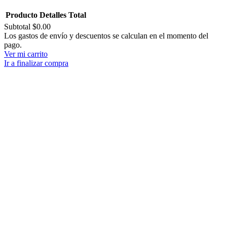
Producto
Detalles
Total
Subtotal
$0.00
Productos
Los gastos de envío y descuentos se calculan en el momento del
pago.
del
Ver mi carrito
carrito
Ir a finalizar compra