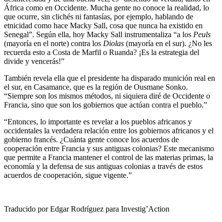
África como en Occidente. Mucha gente no conoce la realidad, lo
que ocurre, sin clichés ni fantasías, por ejemplo, hablando de
etnicidad como hace Macky Sall, cosa que nunca ha existido en
Senegal”. Según ella, hoy Macky Sall instrumentaliza “a los
Peuls
(mayoría en el norte) contra los
Diolas
(mayoría en el sur). ¿No les
recuerda esto a Costa de Marfil o Ruanda? ¡Es la estrategia del
divide y vencerás!”
También revela ella que el presidente ha disparado munición real en
el sur, en Casamance, que es la región de Ousmane Sonko.
“Siempre son los mismos métodos, ni siquiera diré de Occidente o
Francia, sino que son los gobiernos que actúan contra el pueblo.”
“Entonces, lo importante es revelar a los pueblos africanos y
occidentales la verdadera relación entre los gobiernos africanos y el
gobierno francés. ¿Cuánta gente conoce los acuerdos de
cooperación entre Francia y sus antiguas colonias? Este mecanismo
que permite a Francia mantener el control de las materias primas, la
economía y la defensa de sus antiguas colonias a través de estos
acuerdos de cooperación, sigue vigente.”
Traducido por Edgar Rodríguez para Investig’Action