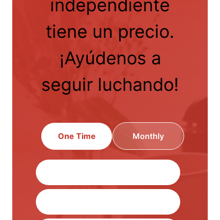
independiente
tiene un precio.
¡Ayúdenos a
seguir luchando!
One Time
Monthly
$500.00
$100.00