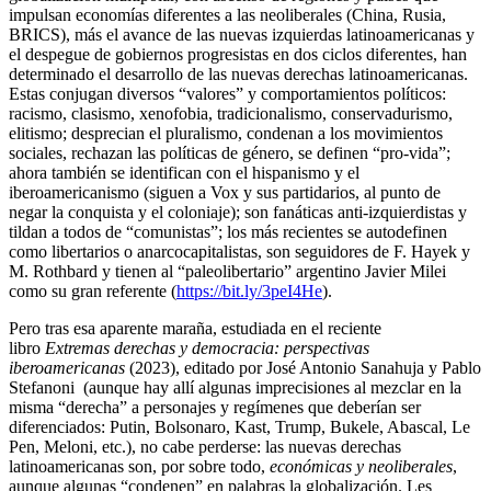
impulsan economías diferentes a las neoliberales (China, Rusia,
BRICS), más el avance de las nuevas izquierdas latinoamericanas y
el despegue de gobiernos progresistas en dos ciclos diferentes, han
determinado el desarrollo de las nuevas derechas latinoamericanas.
Estas conjugan diversos “valores” y comportamientos políticos:
racismo, clasismo, xenofobia, tradicionalismo, conservadurismo,
elitismo; desprecian el pluralismo, condenan a los movimientos
sociales, rechazan las políticas de género, se definen “pro-vida”;
ahora también se identifican con el hispanismo y el
iberoamericanismo (siguen a Vox y sus partidarios, al punto de
negar la conquista y el coloniaje); son fanáticas anti-izquierdistas y
tildan a todos de “comunistas”; los más recientes se autodefinen
como libertarios o anarcocapitalistas, son seguidores de F. Hayek y
M. Rothbard y tienen al “paleolibertario” argentino Javier Milei
como su gran referente (
https://bit.ly/3peI4He
).
Pero tras esa aparente maraña, estudiada en el reciente
libro
Extremas derechas y democracia: perspectivas
iberoamericanas
(2023), editado por José Antonio Sanahuja y Pablo
Stefanoni (aunque hay allí algunas imprecisiones al mezclar en la
misma “derecha” a personajes y regímenes que deberían ser
diferenciados: Putin, Bolsonaro, Kast, Trump, Bukele, Abascal, Le
Pen, Meloni, etc.), no cabe perderse: las nuevas derechas
latinoamericanas son, por sobre todo,
económicas y neoliberales
,
aunque algunas “condenen” en palabras la globalización. Les