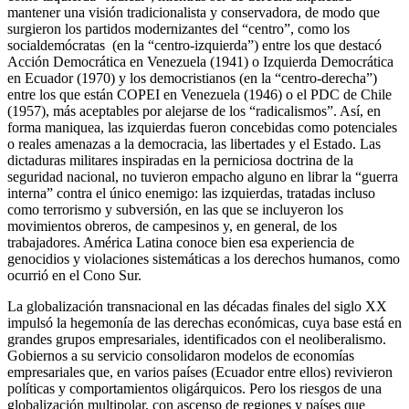
mantener una visión tradicionalista y conservadora, de modo que
surgieron los partidos modernizantes del “centro”, como los
socialdemócratas (en la “centro-izquierda”) entre los que destacó
Acción Democrática en Venezuela (1941) o Izquierda Democrática
en Ecuador (1970) y los democristianos (en la “centro-derecha”)
entre los que están COPEI en Venezuela (1946) o el PDC de Chile
(1957), más aceptables por alejarse de los “radicalismos”. Así, en
forma maniquea, las izquierdas fueron concebidas como potenciales
o reales amenazas a la democracia, las libertades y el Estado. Las
dictaduras militares inspiradas en la perniciosa doctrina de la
seguridad nacional, no tuvieron empacho alguno en librar la “guerra
interna” contra el único enemigo: las izquierdas, tratadas incluso
como terrorismo y subversión, en las que se incluyeron los
movimientos obreros, de campesinos y, en general, de los
trabajadores. América Latina conoce bien esa experiencia de
genocidios y violaciones sistemáticas a los derechos humanos, como
ocurrió en el Cono Sur.
La globalización transnacional en las décadas finales del siglo XX
impulsó la hegemonía de las derechas económicas, cuya base está en
grandes grupos empresariales, identificados con el neoliberalismo.
Gobiernos a su servicio consolidaron modelos de economías
empresariales que, en varios países (Ecuador entre ellos) revivieron
políticas y comportamientos oligárquicos. Pero los riesgos de una
globalización multipolar, con ascenso de regiones y países que