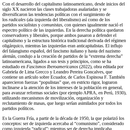
Con el desarrollo del capitalismo latinoamericano, desde inicios del
siglo XX nacieron las clases trabajadoras asalariadas y se
diversificaron las tendencias políticas con el surgimiento de
los
radicales
(ala izquierda del liberalismo) así como de los
partidos
socialistas
y
comunistas
, con quienes igualmente nació el
espectro político de las izquierdas. En la derecha política quedaron
conservadores y liberales, porque ambos pasaron a defender el
capitalismo y la estructura histórica tradicional derivada del régimen
oligárquico, mientras las izquierdas eran anticapitalistas. El influjo
del falangismo español, del fascismo italiano y hasta del nazismo
alemán, condujo a la creación de partidos de la “extrema derecha”
latinoamericana, ligados a sus tesis y principios, como se ha
estudiado en
Fascismos Iberoamericanos
(2022), obra editada por
Gabriela de Lima Grecco y Leandro Pereira Goncalves, que
contiene un artículo sobre Ecuador, de Carlos Espinosa F. También
aparecieron fuerzas “populistas” que, en estricto rigor, lograron
inclinarse a la atención de los intereses de la población en general,
para avanzar reformas sociales (por ejemplo APRA, en Perú, 1930),
utilizando mecanismos de movilización, organización y
reclutamiento de masas, que luego serían asimilados por todos los
partidos políticos.
Es la Guerra Fría, a partir de la década de 1950, la que polarizó los
conceptos: ser de izquierda acercaba al “comunismo”, considerado
como izquierda “radical”; mientras ser de derecha implicaba