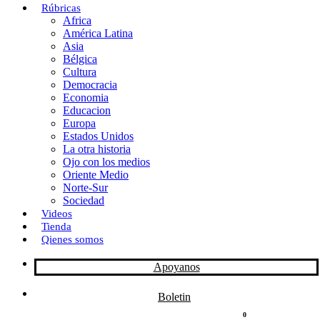
Rúbricas
Africa
o
o
i
m
América Latina
o
d
l
p
Asia
Bélgica
k
o
a
Cultura
Democracia
n
r
Economia
Educacion
t
Europa
Estados Unidos
i
La otra historia
r
Ojo con los medios
Oriente Medio
Norte-Sur
Sociedad
Videos
Tienda
Qienes somos
Apoyanos
Boletin
0