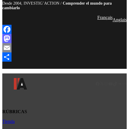
Desde 2004, INVESTIG’ACTION /
Comprender el mundo para
cambiarlo
Français
Anglais
Facebook
Mastodon
Email
Compartir
Facebook
LinkedIn
Instagram
YouTube
TikTok
Teleg
Enl
RÚBRICAS
Tienda
Africa