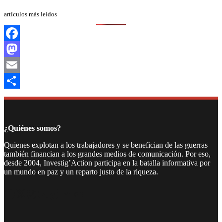
artículos más leídos
Facebook
Mastodon
Email
Compartir
¿Quiénes somos?
Quienes explotan a los trabajadores y se benefician de las guerras
también financian a los grandes medios de comunicación. Por eso,
desde 2004, Investig’Action participa en la batalla informativa por
un mundo en paz y un reparto justo de la riqueza.
Facebook
Twitter
Instagram
YouTube
TikTok
Telegram
Enlace