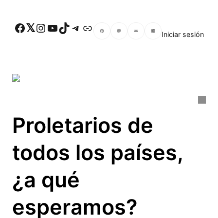
Skip to main content
Facebook
Twitter
Instagram
YouTube
TikTok
Telegram
Enlace
Iniciar sesión
Facebook
Mastodon
Email
Compartir
Proletarios de
todos los países,
¿a qué
esperamos?