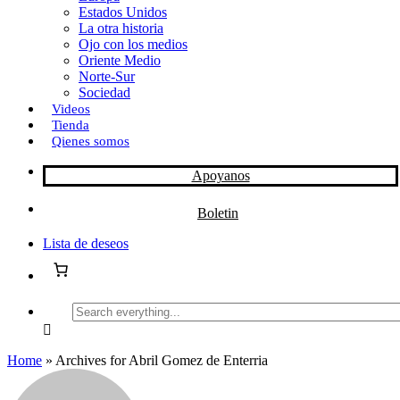
Estados Unidos
La otra historia
Ojo con los medios
Oriente Medio
Norte-Sur
Sociedad
Videos
Tienda
Qienes somos
Apoyanos
Boletin
Lista de deseos
Search
everything...
Home
»
Archives for Abril Gomez de Enterria