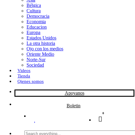
Bélgica
k
o
a
Cultura
Democracia
n
r
Economia
Educacion
t
Europa
Estados Unidos
i
La otra historia
r
Ojo con los medios
Oriente Medio
Norte-Sur
Sociedad
Videos
Tienda
Qienes somos
Apoyanos
Boletin
0
Search