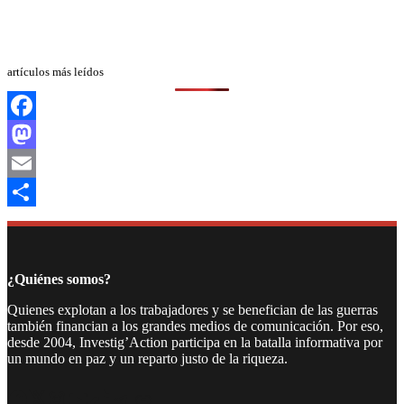
artículos más leídos
Facebook
Mastodon
Email
Compartir
¿Quiénes somos?
Quienes explotan a los trabajadores y se benefician de las guerras
también financian a los grandes medios de comunicación. Por eso,
desde 2004, Investig’Action participa en la batalla informativa por
un mundo en paz y un reparto justo de la riqueza.
Facebook
Twitter
Instagram
YouTube
TikTok
Telegram
Enlace