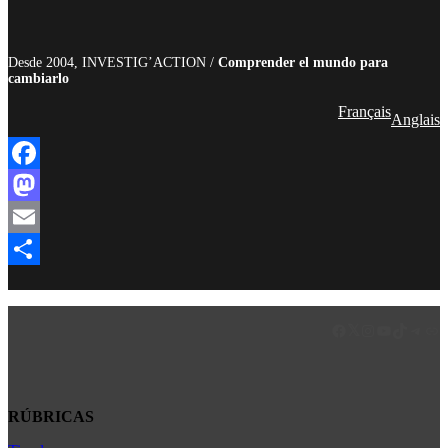
Desde 2004, INVESTIG’ACTION /
Comprender el mundo para
cambiarlo
Français
Anglais
Facebook
Mastodon
Email
Compartir
Facebook
LinkedIn
Instagram
YouTube
TikTok
Teleg
Enl
RÚBRICAS