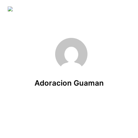
Skip to main content
Adoracion Guaman