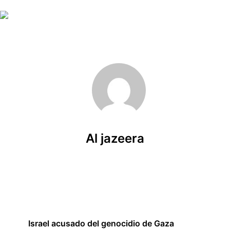
Skip to main content
Al jazeera
Israel acusado del genocidio de Gaza