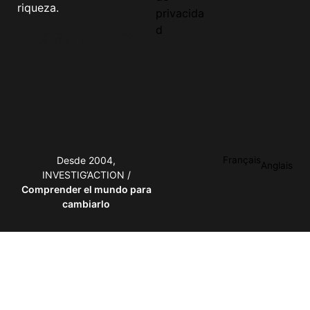
riqueza.
privacida
d
Facebook
Twitter
Instagram
YouTube
TikTok
Telegram
Enlace
Desde 2004,
Français
Anglais
INVESTIG’ACTION /
Comprender el mundo para
cambiarlo