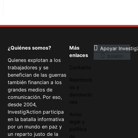
¿Quiénes somos?
Más
Apoyar Investig’
enlaces
boletín
Quienes explotan a los
trabajadores y se
Contacto
benefician de las guerras
Reembols
también financian a los
os y
grandes medios de
devolucio
comunicación. Por eso,
nes
desde 2004,
Investig’Action participa
Aviso
en la batalla informativa
legal y
por un mundo en paz y
política
un reparto justo de la
de