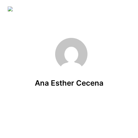
Skip to main content
Ana Esther Cecena