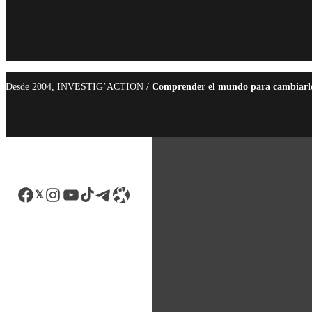
Facebook
Twitter
Instagram
YouTube
TikTok
Telegram
Enlace
Desde 2004, INVESTIG’ACTION /
Comprender el mundo para cambiarl
Facebook
LinkedIn
Instagram
YouTube
TikTok
Telegram
Enlace