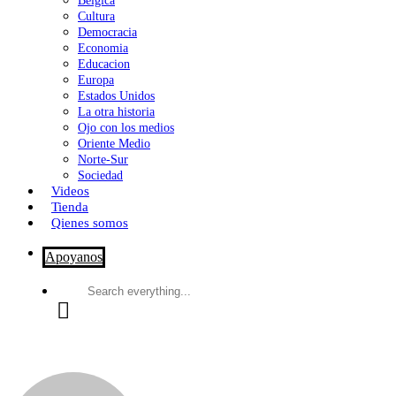
Bélgica
Cultura
Democracia
Economia
Educacion
Europa
Estados Unidos
La otra historia
Ojo con los medios
Oriente Medio
Norte-Sur
Sociedad
Videos
Tienda
Qienes somos
Apoyanos
Search
everything...