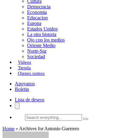
Cultura
k
o
a
Democracia
Economia
n
r
Educacion
Europa
t
Estados Unidos
i
La otra historia
Ojo con los medios
r
Oriente Medio
Norte-Sur
Sociedad
Videos
Tienda
Qienes somos
Apoyanos
Boletin
Lista de deseos
Search
everything...
Home
»
Archives for Antonio Guerrero