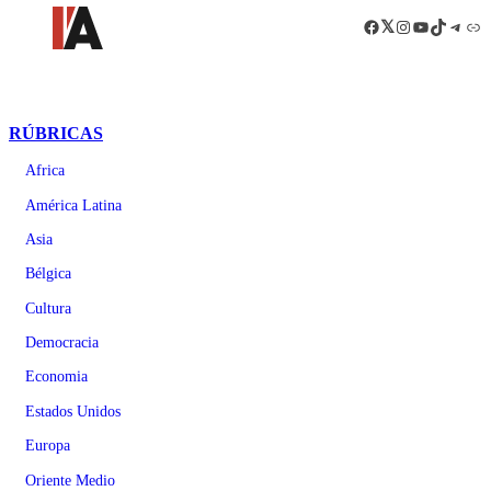
Facebook
LinkedIn
Instagram
YouTube
TikTok
Teleg
Enl
RÚBRICAS
Africa
América Latina
Asia
Bélgica
Cultura
Democracia
Economia
Estados Unidos
Europa
Oriente Medio