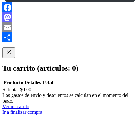
Facebook
Mastodon
Email
Compartir
Tu carrito
(artículos: 0)
Producto
Detalles
Total
Subtotal
$0.00
Productos
Los gastos de envío y descuentos se calculan en el momento del
pago.
del
Ver mi carrito
carrito
Ir a finalizar compra