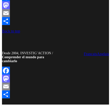
Facebook
Mastodon
Email
Compartir
Back to top
Desde 2004, INVESTIG’ACTION /
Français
Anglais
Comprender el mundo para
cambiarlo
Facebook
Mastodon
Email
Compartir