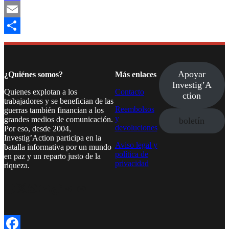
Mastodon
Email
Compartir
Apoyar
¿Quiénes somos?
Más enlaces
Investig’A
Quienes explotan a los
Contacto
ction
trabajadores y se benefician de las
Reembolsos
guerras también financian a los
y
grandes medios de comunicación.
boletín
devoluciones
Por eso, desde 2004,
Investig’Action participa en la
Aviso legal y
batalla informativa por un mundo
política de
en paz y un reparto justo de la
privacidad
riqueza.
Facebook
Twitter
Instagram
YouTube
TikTok
Telegram
Enlace