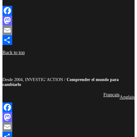
boletín
Facebook
Mastodon
Email
Compartir
Back to top
Desde 2004, INVESTIG’ACTION /
Comprender el mundo para
cambiarlo
Français
Anglais
Facebook
Mastodon
Email