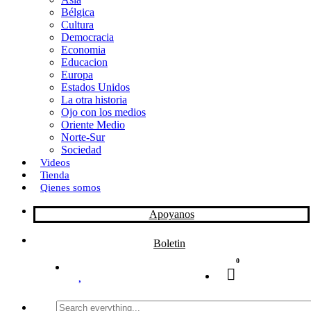
Bélgica
k
o
a
Cultura
Democracia
n
r
Economia
Educacion
t
Europa
Estados Unidos
i
La otra historia
r
Ojo con los medios
Oriente Medio
Norte-Sur
Sociedad
Videos
Tienda
Qienes somos
Apoyanos
Boletin
0
Search