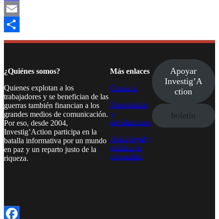
Mastodon
Email
Compartir
Apoyar
¿Quiénes somos?
Más enlaces
Investig’A
Quienes explotan a los
Contacto
ction
trabajadores y se benefician de las
Reembolsos
guerras también financian a los
y
grandes medios de comunicación.
boletín
devoluciones
Por eso, desde 2004,
Investig’Action participa en la
Aviso legal y
batalla informativa por un mundo
política de
en paz y un reparto justo de la
privacidad
riqueza.
Facebook
Twitter
Instagram
YouTube
TikTok
Telegram
Enlace