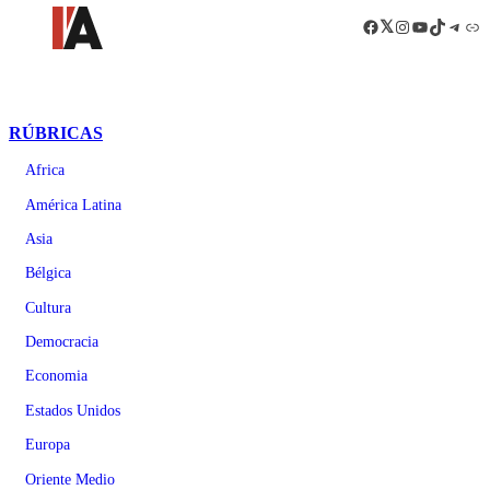
Facebook
LinkedIn
Instagram
YouTube
TikTok
Teleg
Enl
RÚBRICAS
Africa
América Latina
Asia
Bélgica
Cultura
Democracia
Economia
Estados Unidos
Europa
Oriente Medio