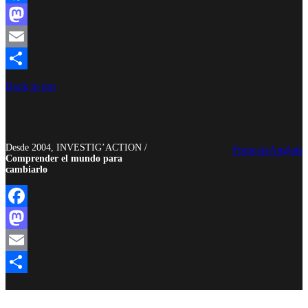
Facebook
Mastodon
Email
Compartir
Back to top
Desde 2004, INVESTIG’ACTION /
Français
Anglais
Comprender el mundo para
cambiarlo
Facebook
Mastodon
Email
Compartir