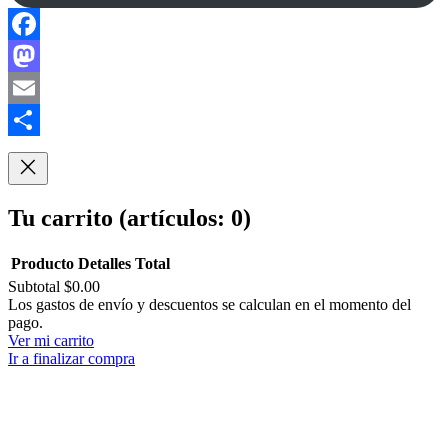
Facebook
Mastodon
Email
Compartir
Tu carrito
(artículos: 0)
Producto
Detalles
Total
Subtotal
$0.00
Productos
Los gastos de envío y descuentos se calculan en el momento del
pago.
del
Ver mi carrito
carrito
Ir a finalizar compra