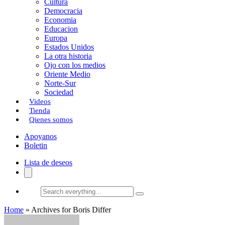
Cultura
k
o
a
Democracia
Economia
n
r
Educacion
Europa
t
Estados Unidos
i
La otra historia
Ojo con los medios
r
Oriente Medio
Norte-Sur
Sociedad
Videos
Tienda
Qienes somos
Apoyanos
Boletin
Lista de deseos
Search
everything...
Home
»
Archives for Boris Differ