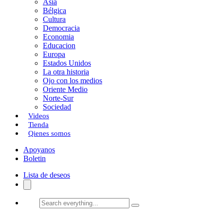
Asia
Bélgica
Cultura
Democracia
Economia
Educacion
Europa
Estados Unidos
La otra historia
Ojo con los medios
Oriente Medio
Norte-Sur
Sociedad
Videos
Tienda
Qienes somos
Apoyanos
Boletin
Lista de deseos
Search
everything...