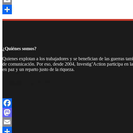
Email
Compartir
¿Quiénes somos?
Quienes explotan a los trabajadores y se benefician de las guerras ta
de comunicación. Por eso, desde 2004, Investig’Action participa en l
en paz y un reparto justo de la riqueza.
Facebook
Twitter
Instagram
YouTube
TikTok
Telegram
Enlace
Facebook
Mastodon
Email