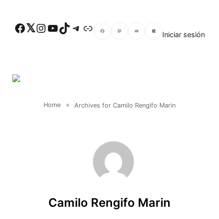
Skip to main content
Facebook
Twitter
Instagram
YouTube
TikTok
Telegram
Enlace
Iniciar sesión
Facebook
Mastodon
Email
Compartir
Home
»
Archives for Camilo Rengifo Marin
Camilo Rengifo Marin