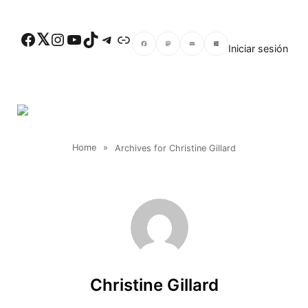
Skip to main content
Facebook
Twitter
Instagram
YouTube
TikTok
Telegram
Enlace
Iniciar sesión
Facebook
Mastodon
Email
Compartir
Home
»
Archives for Christine Gillard
Christine Gillard