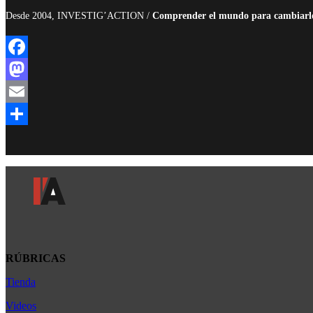
Desde 2004, INVESTIG’ACTION /
Comprender el mundo para cambiarl
Facebook
Mastodon
Email
Compartir
RÚBRICAS
Tienda
Africa
América Latina
Videos