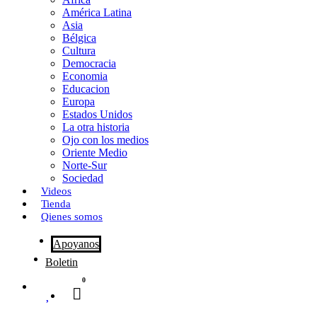
o
o
i
m
América Latina
o
d
l
p
Asia
Bélgica
k
o
a
Cultura
Democracia
n
r
Economia
Educacion
t
Europa
Estados Unidos
i
La otra historia
r
Ojo con los medios
Oriente Medio
Norte-Sur
Sociedad
Videos
Tienda
Qienes somos
Apoyanos
Boletin
0