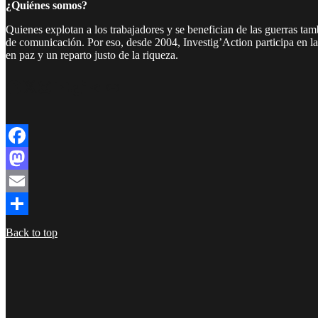
¿Quiénes somos?
Quienes explotan a los trabajadores y se benefician de las guerras ta
de comunicación. Por eso, desde 2004, Investig’Action participa en l
en paz y un reparto justo de la riqueza.
Facebook
Twitter
Instagram
YouTube
TikTok
Telegram
Enlace
Facebook
Mastodon
Email
Compartir
Back to top