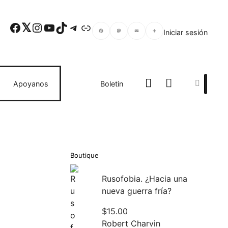
Facebook
Twitter
Instagram
YouTube
TikTok
Telegram
Enlace
Iniciar sesión
Facebook
Mastodon
Email
Compartir
Search
Apoyanos
Boletin
Boutique
Rusofobia. ¿Hacia una
nueva guerra fría?
$
15.00
Robert Charvin