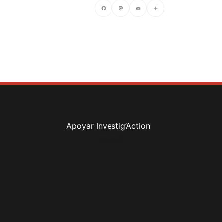
Facebook
Mastodon
Email
Compartir
Apoyar Investig’Action
boletín