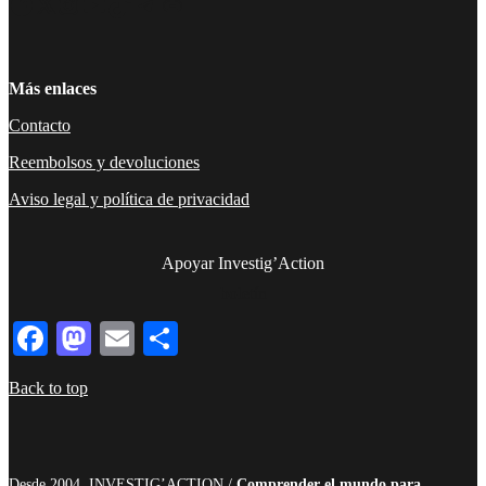
Facebook
Twitter
Instagram
YouTube
TikTok
Telegram
Enlace
Más enlaces
Contacto
Reembolsos y devoluciones
Aviso legal y política de privacidad
Apoyar Investig’Action
boletín
Facebook
Mastodon
Email
Compartir
Back to top
Desde 2004, INVESTIG’ACTION /
Comprender el mundo para