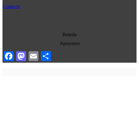
Cultura
Contacto
Democracia
Economia
Estados Unidos
Boletín
Europa
Apoyanos
Oriente Medio
Facebook
Mastodon
Email
Compartir
Norte-Sur
Sociedad
Ojo con los medios
La otra historia