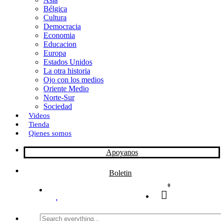
Bélgica
k
o
a
Cultura
Democracia
n
r
Economia
Educacion
t
Europa
Estados Unidos
i
La otra historia
r
Ojo con los medios
Oriente Medio
Norte-Sur
Sociedad
Videos
Tienda
Qienes somos
Apoyanos
Boletin
0
Search