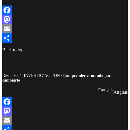
boletín
Facebook
Mastodon
Email
Compartir
Back to top
Desde 2004, INVESTIG’ACTION /
Comprender el mundo para
cambiarlo
Français
Anglais
Facebook
Mastodon
Email