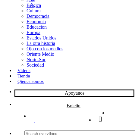
Bélgica
k
o
a
Cultura
Democracia
n
r
Economia
Educacion
t
Europa
Estados Unidos
i
La otra historia
r
Ojo con los medios
Oriente Medio
Norte-Sur
Sociedad
Videos
Tienda
Qienes somos
Apoyanos
Boletin
0
Search