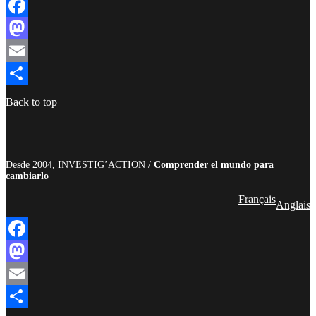
Facebook
Mastodon
Email
Compartir
Back to top
Desde 2004, INVESTIG’ACTION /
Comprender el mundo para
cambiarlo
Français
Anglais
Facebook
Mastodon
Email