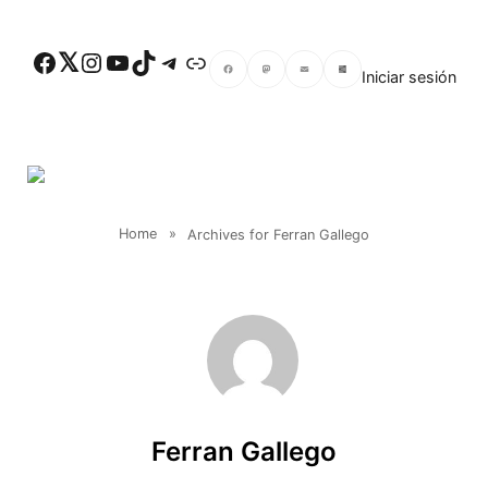
Skip to main content
Facebook
Twitter
Instagram
YouTube
TikTok
Telegram
Enlace
Iniciar sesión
Facebook
Mastodon
Email
Compartir
Home
»
Archives for Ferran Gallego
Ferran Gallego