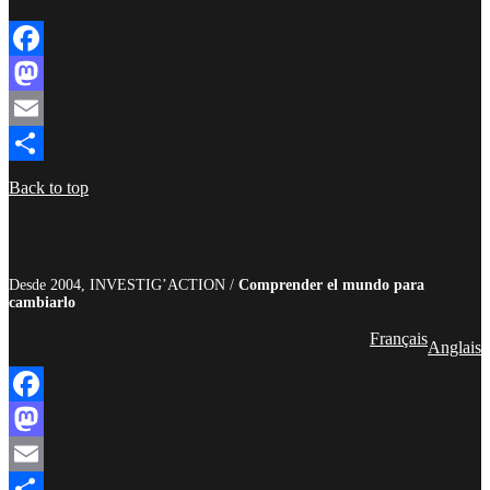
boletín
Facebook
Mastodon
Email
Compartir
Back to top
Desde 2004, INVESTIG’ACTION /
Comprender el mundo para
cambiarlo
Français
Anglais
Facebook
Mastodon
Email