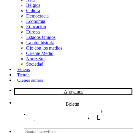
Bélgica
k
o
a
Cultura
Democracia
n
r
Economia
Educacion
t
Europa
Estados Unidos
i
La otra historia
r
Ojo con los medios
Oriente Medio
Norte-Sur
Sociedad
Videos
Tienda
Qienes somos
Apoyanos
Boletin
0
Search