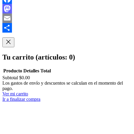
Facebook
Mastodon
Email
Compartir
Tu carrito
(artículos: 0)
Producto
Detalles
Total
Subtotal
$0.00
Productos
Los gastos de envío y descuentos se calculan en el momento del
pago.
del
Ver mi carrito
carrito
Ir a finalizar compra