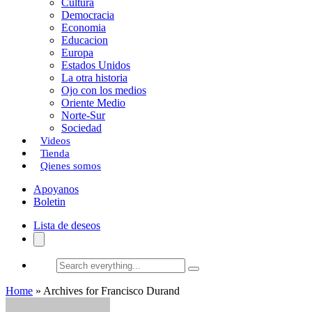
Cultura
k
o
a
Democracia
Economia
n
r
Educacion
Europa
t
Estados Unidos
i
La otra historia
Ojo con los medios
r
Oriente Medio
Norte-Sur
Sociedad
Videos
Tienda
Qienes somos
Apoyanos
Boletin
Lista de deseos
Search
everything...
Home
»
Archives for Francisco Durand