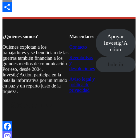
Email
Compartir
Apoyar
¿Quiénes somos?
Más enlaces
Investig’A
Quienes explotan a los
Contacto
ction
trabajadores y se benefician de las
Reembolsos
guerras también financian a los
y
grandes medios de comunicación.
boletín
devoluciones
Por eso, desde 2004,
Investig’Action participa en la
Aviso legal y
batalla informativa por un mundo
política de
en paz y un reparto justo de la
privacidad
riqueza.
Facebook
Twitter
Instagram
YouTube
TikTok
Telegram
Enlace
Facebook