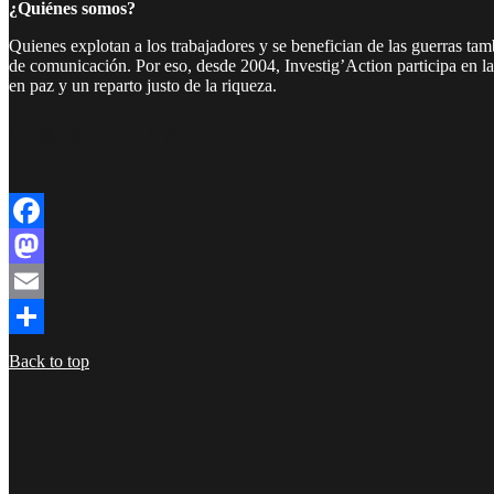
¿Quiénes somos?
Quienes explotan a los trabajadores y se benefician de las guerras ta
de comunicación. Por eso, desde 2004, Investig’Action participa en l
en paz y un reparto justo de la riqueza.
Facebook
Twitter
Instagram
YouTube
TikTok
Telegram
Enlace
Facebook
Mastodon
Email
Compartir
Back to top