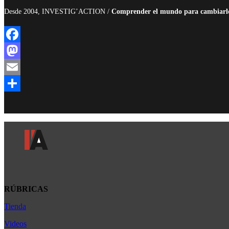
Desde 2004, INVESTIG’ACTION /
Comprender el mundo para cambiarl
Facebook
Mastodon
Email
Compartir
RÚBRICAS
Tienda
Africa
América Latina
Videos