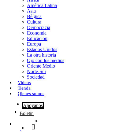
o
o
i
m
América Latina
o
d
l
p
Asia
Bélgica
k
o
a
Cultura
Democracia
n
r
Economia
Educacion
t
Europa
Estados Unidos
i
La otra historia
r
Ojo con los medios
Oriente Medio
Norte-Sur
Sociedad
Videos
Tienda
Qienes somos
Apoyanos
Boletin
0