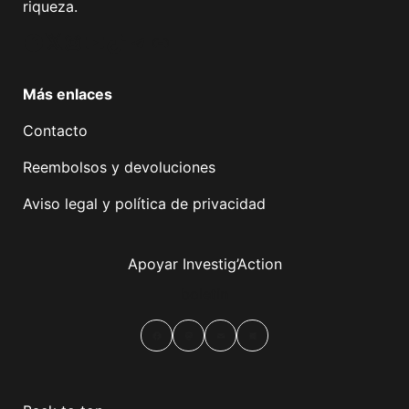
riqueza.
Facebook
Twitter
Instagram
YouTube
TikTok
Telegram
Enlace
Más enlaces
Contacto
Reembolsos y devoluciones
Aviso legal y política de privacidad
Apoyar Investig’Action
boletín
Facebook
Mastodon
Email
Compartir