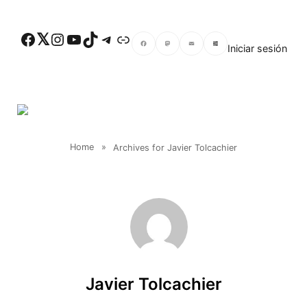
Skip to main content
Facebook
Twitter
Instagram
YouTube
TikTok
Telegram
Enlace
Iniciar sesión
Facebook
Mastodon
Email
Compartir
Home
»
Archives for Javier Tolcachier
Javier Tolcachier