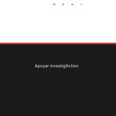
Facebook
Mastodon
Email
Compartir
Apoyar Investig’Action
boletín