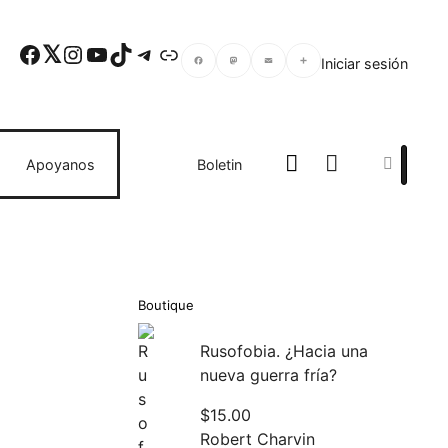
Facebook
Twitter
Instagram
YouTube
TikTok
Telegram
Enlace
Iniciar sesión
Facebook
Mastodon
Email
Compartir
Search
Apoyanos
Boletin
Boutique
Rusofobia. ¿Hacia una
nueva guerra fría?
$
15.00
Robert Charvin