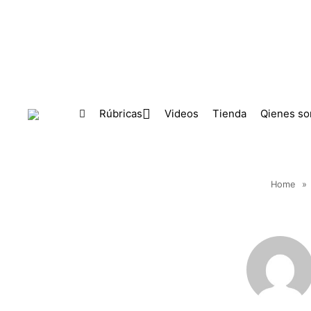
Skip to main content
Rúbricas
Videos
Tienda
Qienes s
Home
»