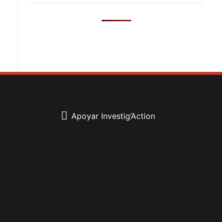
Apoyar Investig’Action
boletín