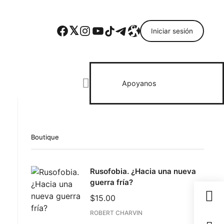
Facebook
Twitter
Instagram
YouTube
TikTok
Telegram
Enlace
Iniciar sesión
Search everything...
Apoyanos
Boutique
Rusofobia. ¿Hacia una nueva
guerra fría?
$
15.00
ROBERT CHARVIN