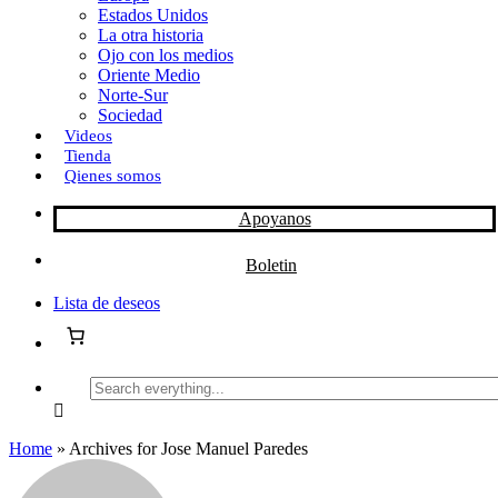
Estados Unidos
La otra historia
Ojo con los medios
Oriente Medio
Norte-Sur
Sociedad
Videos
Tienda
Qienes somos
Apoyanos
Boletin
Lista de deseos
Search
everything...
Home
»
Archives for Jose Manuel Paredes