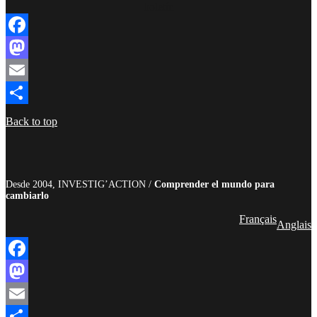
boletín
Facebook
Mastodon
Email
Compartir
Back to top
Desde 2004, INVESTIG’ACTION /
Comprender el mundo para
cambiarlo
Français
Anglais
Facebook
Mastodon
Email