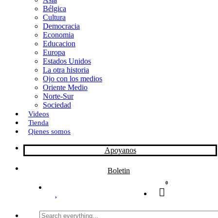
Bélgica
k
o
a
Cultura
Democracia
n
r
Economia
Educacion
t
Europa
Estados Unidos
i
La otra historia
r
Ojo con los medios
Oriente Medio
Norte-Sur
Sociedad
Videos
Tienda
Qienes somos
Apoyanos
Boletin
0
Search