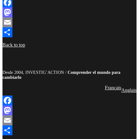
Facebook
Mastodon
Email
Compartir
Back to top
Desde 2004, INVESTIG’ACTION /
Comprender el mundo para
cambiarlo
Français
Anglais
Facebook
Mastodon
Email