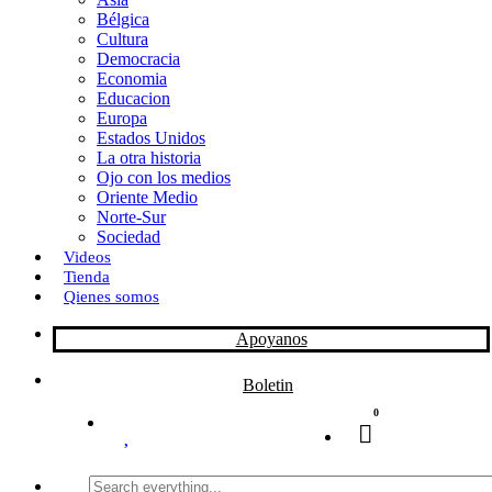
Bélgica
k
o
a
Cultura
Democracia
n
r
Economia
Educacion
t
Europa
Estados Unidos
i
La otra historia
r
Ojo con los medios
Oriente Medio
Norte-Sur
Sociedad
Videos
Tienda
Qienes somos
Apoyanos
Boletin
0
Search