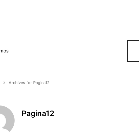
omos
»
Archives for Pagina12
Pagina12