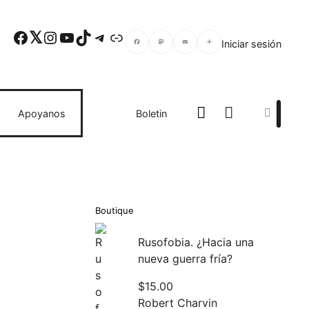
Facebook
Twitter
Instagram
YouTube
TikTok
Telegram
Enlace
Iniciar sesión
Facebook
Mastodon
Email
Compartir
Search
Apoyanos
Boletin
Boutique
Rusofobia. ¿Hacia una
nueva guerra fría?
$
15.00
Robert Charvin