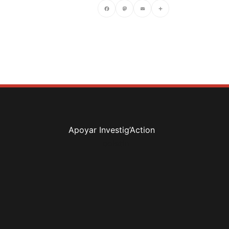
Facebook
Mastodon
Email
Compartir
Apoyar Investig’Action
boletín