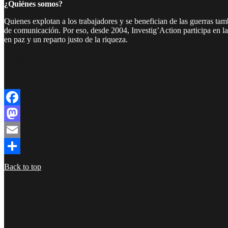
¿Quiénes somos?
Quienes explotan a los trabajadores y se benefician de las guerras ta
de comunicación. Por eso, desde 2004, Investig’Action participa en l
en paz y un reparto justo de la riqueza.
Facebook
Twitter
Instagram
YouTube
TikTok
Telegram
Enlace
Facebook
Mastodon
Email
Compartir
Back to top