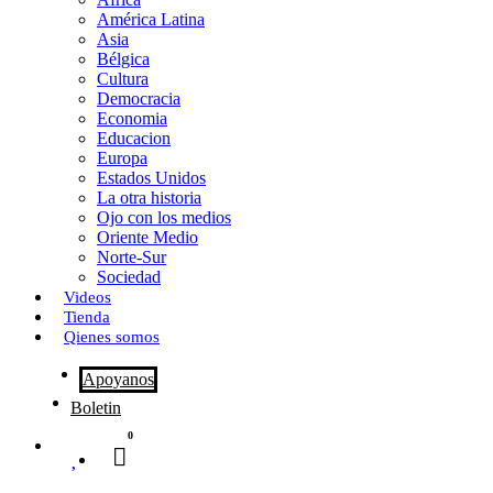
o
o
i
m
América Latina
o
d
l
p
Asia
Bélgica
k
o
a
Cultura
Democracia
n
r
Economia
Educacion
t
Europa
Estados Unidos
i
La otra historia
r
Ojo con los medios
Oriente Medio
Norte-Sur
Sociedad
Videos
Tienda
Qienes somos
Apoyanos
Boletin
0