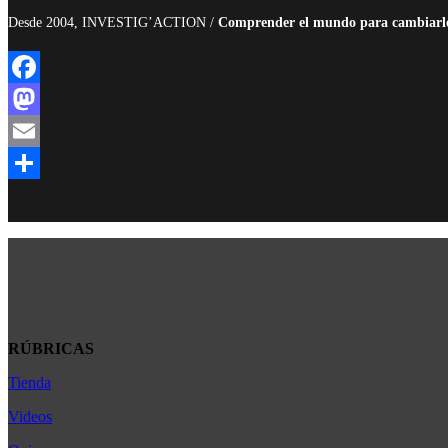
Desde 2004, INVESTIG’ACTION /
Comprender el mundo para cambiarl
Facebook
Mastodon
Email
Compartir
RÚBRICAS
Tienda
Africa
América Latina
Videos
Asia