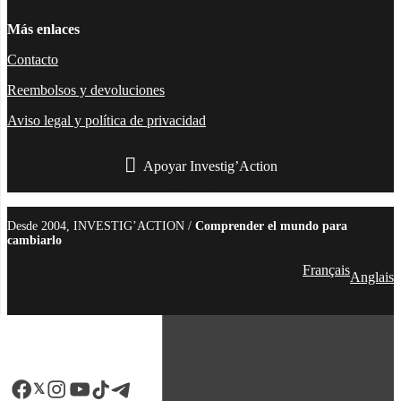
Más enlaces
Contacto
Reembolsos y devoluciones
Aviso legal y política de privacidad
Apoyar Investig’Action
boletín
Desde 2004, INVESTIG’ACTION /
Comprender el mundo para
cambiarlo
Français
Anglais
Facebook
LinkedIn
Instagram
YouTube
TikTok
Telegram