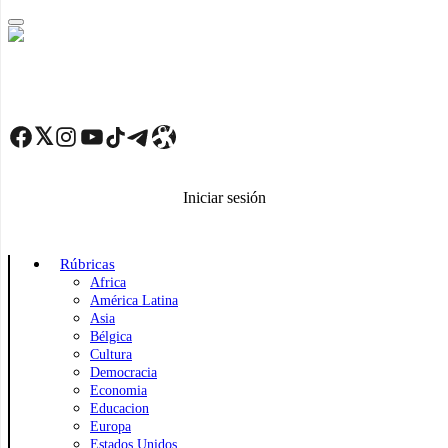
Skip
to
main
content
Facebook
Twitter
Instagram
YouTube
TikTok
Telegram
Enlace
Iniciar sesión
Rúbricas
Africa
América Latina
Asia
Bélgica
Cultura
Democracia
Economia
Educacion
Europa
Estados Unidos