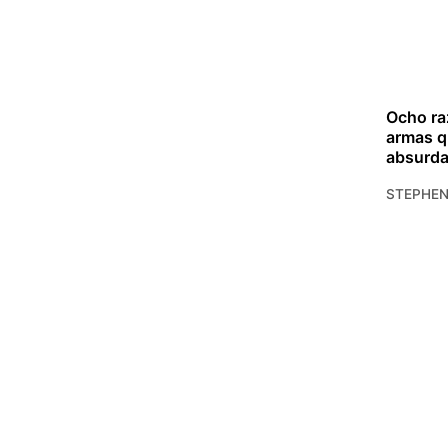
Ocho ra
armas q
absurd
STEPHE