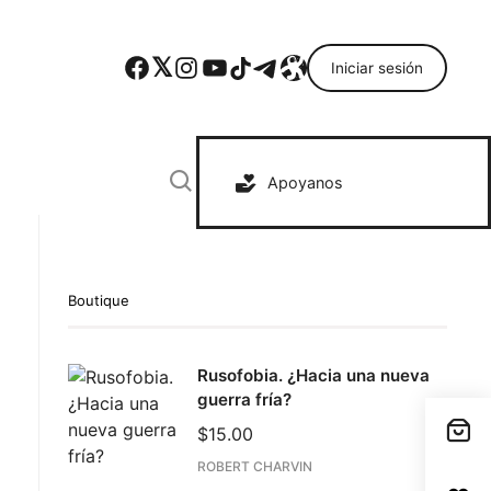
Facebook
Twitter
Instagram
YouTube
TikTok
Telegram
Enlace
Iniciar sesión
Search everything...
Apoyanos
Boutique
Rusofobia. ¿Hacia una nueva
guerra fría?
$
15.00
ROBERT CHARVIN