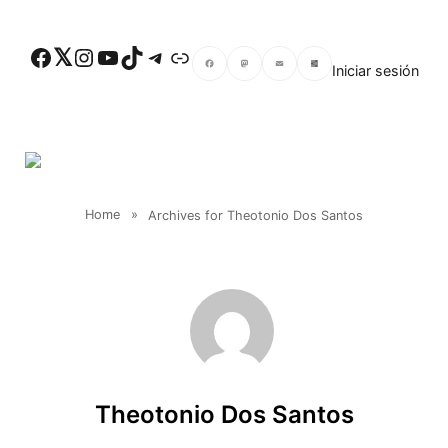
Skip to main content
Facebook
Twitter
Instagram
YouTube
TikTok
Telegram
Enlace
Iniciar sesión
Facebook
Mastodon
Email
Compartir
Home
»
Archives for Theotonio Dos Santos
Theotonio Dos Santos