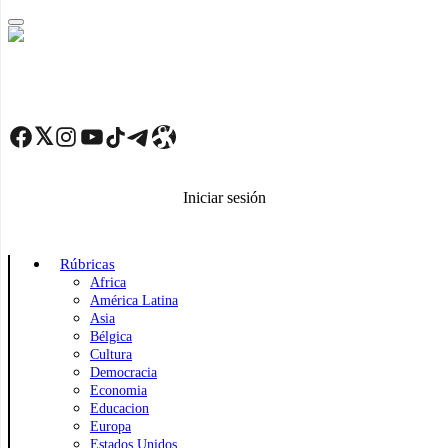
Skip
to
main
content
Facebook
Twitter
Instagram
YouTube
TikTok
Telegram
Enlace
Iniciar sesión
Rúbricas
Africa
América Latina
Asia
Bélgica
Cultura
Democracia
Economia
Educacion
Europa
Estados Unidos