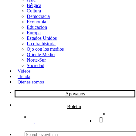
Bélgica
k
o
a
Cultura
Democracia
n
r
Economia
Educacion
t
Europa
Estados Unidos
i
La otra historia
r
Ojo con los medios
Oriente Medio
Norte-Sur
Sociedad
Videos
Tienda
Qienes somos
Apoyanos
Boletin
0
Search