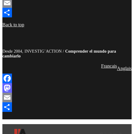
Mastodon
Email
Compartir
Back to top
Desde 2004, INVESTIG’ACTION /
Comprender el mundo para
cambiarlo
Français
Anglais
Facebook
Mastodon
Email
Compartir