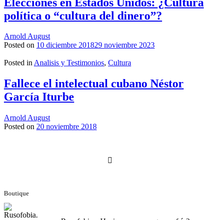
Elecciones en Estados Unidos: ¿Cultura
política o “cultura del dinero”?
Arnold August
Posted on
10 diciembre 2018
29 noviembre 2023
Posted in
Analisis y Testimonios
,
Cultura
Fallece el intelectual cubano Néstor
García Iturbe
Arnold August
Posted on
20 noviembre 2018
Navegación
de
entradas
Boutique