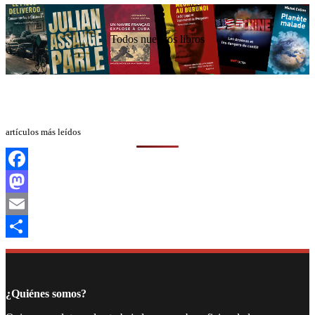
Todos nuestros libros
artículos más leídos
Facebook
Mastodon
Email
Compartir
¿Quiénes somos?